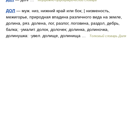
Морфемно-орфографический словарь
ДОЛ
— муж. низ, нижний край или бок; | низменость,
межигорье, природная впадина различного вида на земле,
долина, ряз. долена, лог, разлог, логовина, раздол, дебрь,
балка; ·умалит. долок, долочек; долинка, долиночка,
долинушка: ·увел. долище, долинища …
Толковый словарь Даля