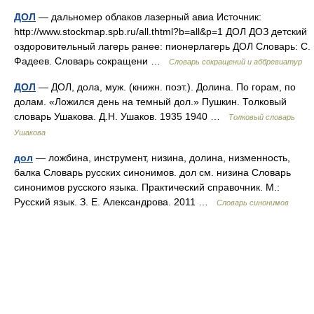
ДОЛ
— дальномер облаков лазерный авиа Источник:
http://www.stockmap.spb.ru/all.thtml?b=all&p=1 ДОЛ ДОЗ детский
оздоровительный лагерь ранее: пионерлагерь ДОЛ Словарь: С.
Фадеев. Словарь сокращени …
Словарь сокращений и аббревиатур
ДОЛ
— ДОЛ, дола, муж. (книжн. поэт.). Долина. По горам, по
долам. «Ложился день на темный дол.» Пушкин. Толковый
словарь Ушакова. Д.Н. Ушаков. 1935 1940 …
Толковый словарь
Ушакова
дол
— ложбина, инструмент, низина, долина, низменность,
балка Словарь русских синонимов. дол см. низина Словарь
синонимов русского языка. Практический справочник. М.:
Русский язык. З. Е. Александрова. 2011 …
Словарь синонимов