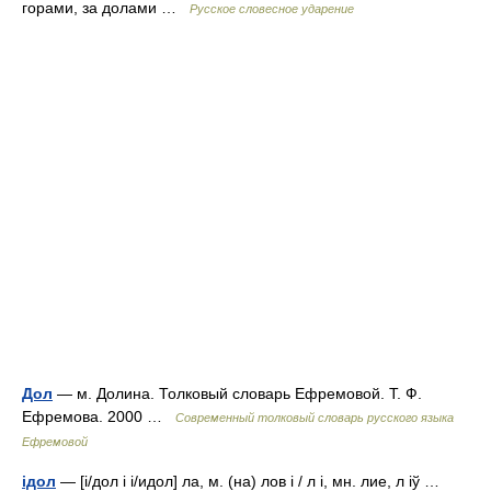
горами, за долами …
Русское словесное ударение
Дол
— м. Долина. Толковый словарь Ефремовой. Т. Ф.
Ефремова. 2000 …
Современный толковый словарь русского языка
Ефремовой
ідол
— [і/дол і і/идол] ла, м. (на) лов і / л і, мн. лие, л іў …