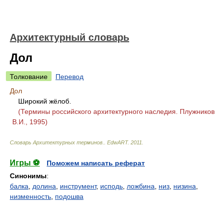
Архитектурный словарь
Дол
Толкование
Перевод
Дол
Широкий жёлоб.
(Термины российского архитектурного наследия. Плужников
В.И., 1995)
Словарь Архитектурных терминов.
.
EdwART
.
2011
.
Игры ⚽
Поможем написать реферат
Синонимы
:
балка
,
долина
,
инструмент
,
исподь
,
ложбина
,
низ
,
низина
,
низменность
,
подошва