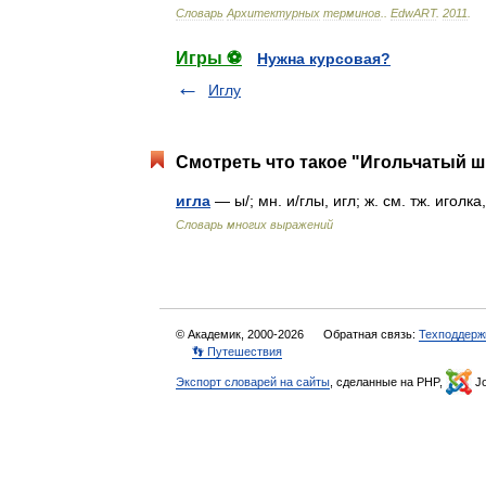
Словарь
Архитектурных
терминов
.
.
EdwART
.
2011
.
Игры ⚽
Нужна курсовая?
Иглу
Смотреть что такое "Игольчатый ш
игла
— ы/; мн. и/глы, игл; ж. см. тж. игол
Словарь многих выражений
© Академик, 2000-2026
Обратная связь:
Техподдерж
👣 Путешествия
Экспорт словарей на сайты
, сделанные на PHP,
Jo