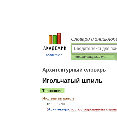
Словари и энциклоп
academic.ru
Архитектурный словарь
Архитектурный словарь
Игольчатый шпиль
Толкование
Игольчатый
шпиль
тип
шпиля
.
(
Архитектура
:
иллюстрированный
справ