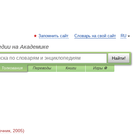
Запомнить сайт
Словарь на свой сайт
RU
едии на Академике
Найти!
Толкования
Переводы
Книги
Игры ⚽
очник
,
2005
)