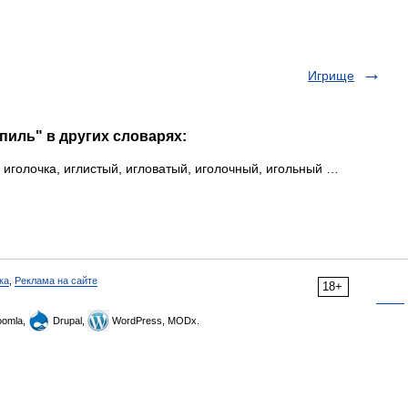
Игрище
пиль" в других словарях:
ка, иголочка, иглистый, игловатый, иголочный, игольный …
ка
,
Реклама на сайте
18+
omla,
Drupal,
WordPress, MODx.