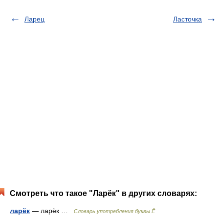
Ларец
Ласточка
Смотреть что такое "Ларёк" в других словарях:
ларёк
— ларёк …
Словарь употребления буквы Ё