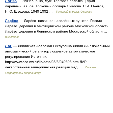
ЛАРЁК
— ЛАРЁК, рька, муж. Торговая палатка. | прил.
ларёчный, ая, ое. Толковый словарь Ожегова. С.И. Ожегов,
Н.Ю. Шведова. 1949 1992 …
Толковый словарь Ожегова
Ларёво
— Ларёво название населённых пунктов. Россия
Ларёво деревня в Мытищинском районе Московской области.
Ларёво деревня в Ленинском районе Московской области …
Википедия
ЛАР
— Ливийская Арабская Республика Ливия ЛАР локальный
автоматический регулятор локальное автоматическое
регулирование Источник:
http://www.eco.nw.ru/lib/data/03/6/040603.htm ЛАР
лекарственная аллергическая реакция мед …
Словарь
сокращений и аббревиатур