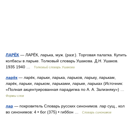
ЛАРЁК
— ЛАРЁК, ларька, муж. (разг.). Торговая палатка. Купить
колбасы в ларьке. Толковый словарь Ушакова. Д.Н. Ушаков.
1935 1940 …
Толковый словарь Ушакова
ларёк
— ларёк, ларьки, ларька, ларьков, ларьку, ларькам,
ларёк, ларьки, ларьком, ларьками, ларьке, ларьках (Источник:
«Полная акцентуированная парадигма по А. А. Зализняку») …
Формы слов
лар
— покровитель Словарь русских синонимов. лар сущ., кол
во синонимов: 4 • бог (375) • гиббон …
Словарь синонимов