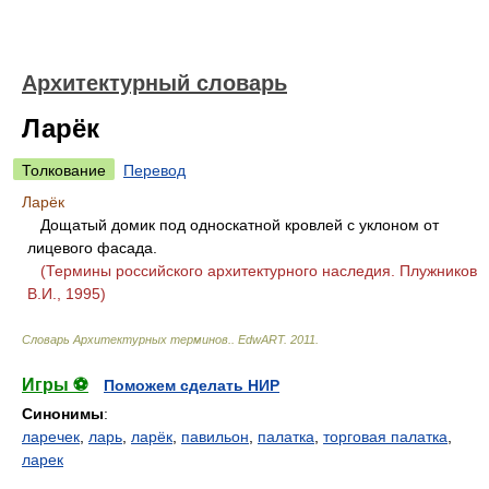
Архитектурный словарь
Ларёк
Толкование
Перевод
Ларёк
Дощатый домик под односкатной кровлей с уклоном от
лицевого фасада.
(Термины российского архитектурного наследия. Плужников
В.И., 1995)
Словарь Архитектурных терминов.
.
EdwART
.
2011
.
Игры ⚽
Поможем сделать НИР
Синонимы
:
ларечек
,
ларь
,
ларёк
,
павильон
,
палатка
,
торговая палатка
,
ларек