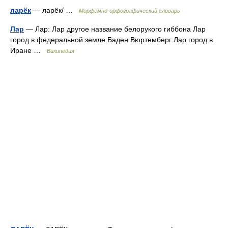
ларёк
— ларёк/ …
Морфемно-орфографический словарь
Лар
— Лар: Лар другое название белорукого гиббона Лар
город в федеральной земле Баден Вюртемберг Лар город в
Иране …
Википедия