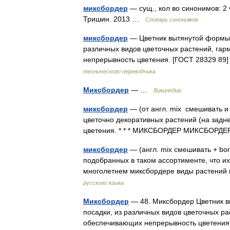
миксбордер
— сущ., кол во синонимов: 2 •
Тришин. 2013 …
Словарь синонимов
миксбордер
— Цветник вытянутой формы,
различных видов цветочных растений, гар
непрерывность цветения. [ГОСТ 28329 
технического переводчика
Миксбордер
— …
Википедия
миксбордер
— (от англ. mix смешивать и 
цветочно декоративных растений (на задн
цветения. * * * МИКСБОРДЕР МИКСБОРДЕР
миксбордер
— (англ. mix смешивать + bo
подобранных в таком ассортименте, что их
многолетнем миксбордере виды растений
русского языка
Миксбордер
— 48. Миксбордер Цветник в
посадки, из различных видов цветочных ра
обеспечивающих непрерывность цветени