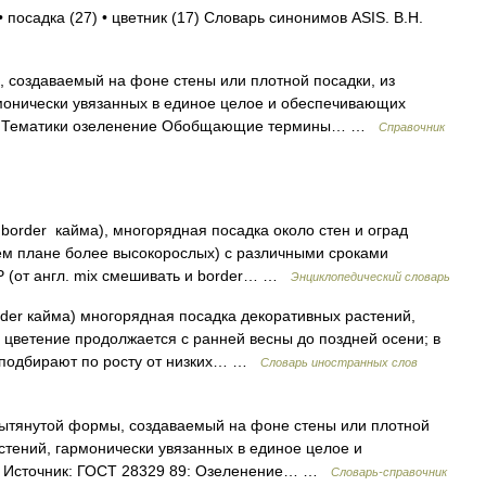
 посадка (27) • цветник (17) Словарь синонимов ASIS. В.Н.
 создаваемый на фоне стены или плотной посадки, из
монически увязанных в единое целое и обеспечивающих
89] Тематики озеленение Обобщающие термины… …
Справочник
border кайма), многорядная посадка около стен и оград
ем плане более высокорослых) с различными сроками
 (от англ. mix смешивать и border… …
Энциклопедический словарь
rder кайма) многорядная посадка декоративных растений,
 цветение продолжается с ранней весны до поздней осени; в
 подбирают по росту от низких… …
Словарь иностранных слов
ытянутой формы, создаваемый на фоне стены или плотной
стений, гармонически увязанных в единое целое и
я Источник: ГОСТ 28329 89: Озеленение… …
Словарь-справочник