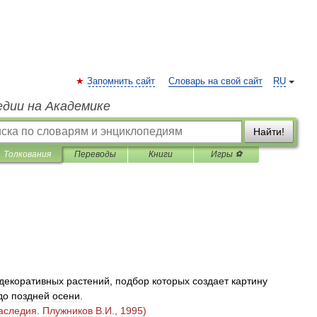
Запомнить сайт
Словарь на свой сайт
RU
едии на Академике
Найти!
Толкования
Переводы
Книги
Игры ⚽
декоративных
растений
,
подбор
которых
создает
картину
до
поздней
осени
.
аследия
.
Плужников
В
.
И
.,
1995
)