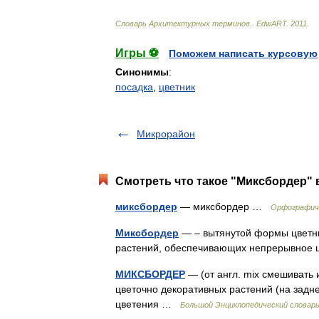
Словарь
Архитектурных
терминов
.
.
EdwART
.
2011
.
Игры ⚽
Поможем написать курсовую
Синонимы
:
посадка
,
цветник
Микрорайон
Смотреть что такое "Миксбордер" 
миксбордер
— миксбордер …
Орфографиче
Миксбордер
— – вытянутой формы цветни
растений, обеспечивающих непрерывное
МИКСБОРДЕР
— (от англ. mix смешивать 
цветочно декоративных растений (на задн
цветения …
Большой Энциклопедический словар