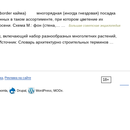
и border кайма) многорядная (иногда гнездовая) посадка
нных в таком ассортименте, при котором цветение их
 осени. Схема М.: фон (стена,… …
Большая советская энциклопедия
, включающий набор разнообразных многолетних растений,
Источник: Словарь архитектурно строительных терминов …
ка
,
Реклама на сайте
18+
omla,
Drupal,
WordPress, MODx.