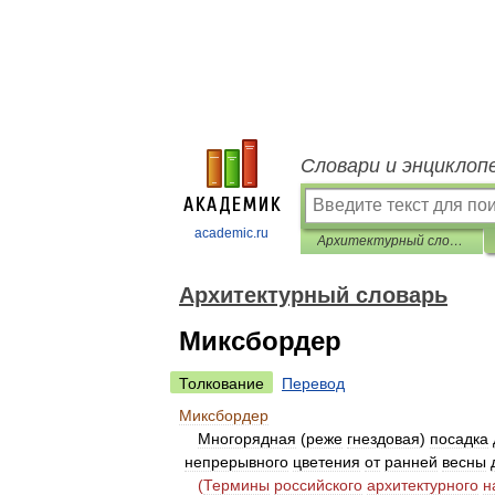
Словари и энциклоп
academic.ru
Архитектурный словарь
Архитектурный словарь
Миксбордер
Толкование
Перевод
Миксбордер
Многорядная
(
реже
гнездовая
)
посадка
непрерывного
цветения
от
ранней
весны
(
Термины
российского
архитектурного
н