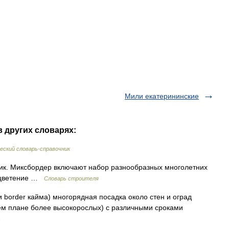
Мили екатерининские
в других словарях:
ский словарь-справочник
к. Миксбордер включают набор разнообразных многолетних
 цветение …
Словарь строителя
и border кайма) многорядная посадка около стен и оград
ем плане более высокорослых) с различными сроками
ь