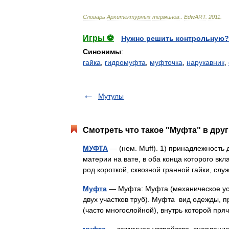
Словарь
Архитектурных
терминов
.
.
EdwART
.
2011
.
Игры ⚽
Нужно решить контрольную?
Синонимы
:
гайка
,
гидромуфта
,
муфточка
,
нарукавник
,
Мутулы
Смотреть что такое "Муфта" в друг
МУФТА
— (нем. Muff). 1) принадлежность 
материи на вате, в оба конца которого вк
род короткой, сквозной гранной гайки, 
Муфта
— Муфта: Муфта (механическое уст
двух участков труб). Муфта вид одежды, 
(часто многослойной), внутрь которой пр