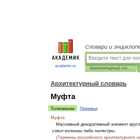
Словари и энциклоп
academic.ru
Архитектурный словарь
Архитектурный словарь
Муфта
Толкование
Перевод
Муфта
Массивный
декоративный
элемент
круг
ствол
колонны
либо
пилястры
.
(
Термины
российского
архитектурного
н