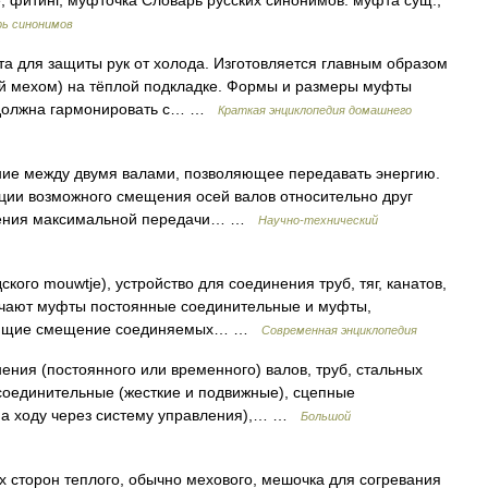
 фитинг, муфточка Словарь русских синонимов. муфта сущ.,
рь синонимов
а для защиты рук от холода. Изготовляется главным образом
ной мехом) на тёплой подкладке. Формы и размеры муфты
 должна гармонировать с… …
Краткая энциклопедия домашнего
е между двумя валами, позволяющее передавать энергию.
ции возможного смещения осей валов относительно друг
ечения максимальной передачи… …
Научно-технический
кого mouwtje), устройство для соединения труб, тяг, канатов,
личают муфты постоянные соединительные и муфты,
ующие смещение соединяемых… …
Современная энциклопедия
ения (постоянного или временного) валов, труб, стальных
 соединительные (жесткие и подвижные), сцепные
а ходу через систему управления),… …
Большой
ух сторон теплого, обычно мехового, мешочка для согревания