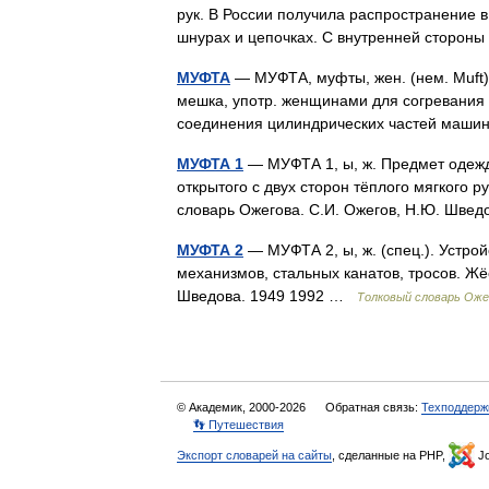
рук. В России получила распространение в 
шнурах и цепочках. С внутренней стор
МУФТА
— МУФТА, муфты, жен. (нем. Muft). 
мешка, употр. женщинами для согревания 
соединения цилиндрических частей маши
МУФТА 1
— МУФТА 1, ы, ж. Предмет одежды
открытого с двух сторон тёплого мягкого р
словарь Ожегова. С.И. Ожегов, Н.Ю. Шве
МУФТА 2
— МУФТА 2, ы, ж. (спец.). Устро
механизмов, стальных канатов, тросов. Жё
Шведова. 1949 1992 …
Толковый словарь Оже
© Академик, 2000-2026
Обратная связь:
Техподдерж
👣 Путешествия
Экспорт словарей на сайты
, сделанные на PHP,
Jo