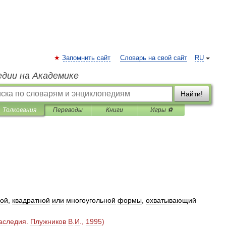
Запомнить сайт
Словарь на свой сайт
RU
едии на Академике
Найти!
Толкования
Переводы
Книги
Игры ⚽
лой
,
квадратной
или
многоугольной
формы
,
охватывающий
аследия
.
Плужников
В
.
И
.,
1995
)