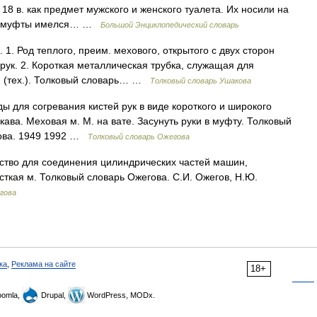
18 в. как предмет мужского и женского туалета. Их носили на
оны муфты имелся… …
Большой Энциклопедический словарь
1. Род теплого, преим. мехового, открытого с двух сторон
рук. 2. Короткая металлическая трубка, служащая для
н (тех.). Толковый словарь… …
Толковый словарь Ушакова
 для согревания кистей рук в виде короткого и широкого
укава. Меховая м. М. на вате. Засунуть руки в муфту. Толковый
дова. 1949 1992 …
Толковый словарь Ожегова
йство для соединения цилиндрических частей машин,
сткая м. Толковый словарь Ожегова. С.И. Ожегов, Н.Ю.
гова
ка
,
Реклама на сайте
18+
omla,
Drupal,
WordPress, MODx.