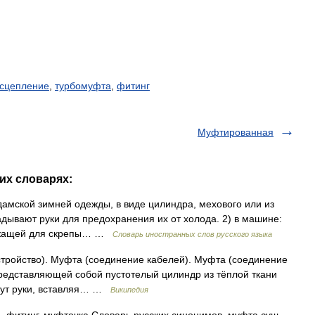
сцепление
,
турбомуфта
,
фитинг
Муфтированная
их словарях:
дамской зимней одежды, в виде цилиндра, мехового или из
ладывают руки для предохранения их от холода. 2) в машине:
служащей для скрепы… …
Словарь иностранных слов русского языка
ройство). Муфта (соединение кабелей). Муфта (соединение
представляющей собой пустотелый цилиндр из тёплой ткани
ячут руки, вставляя… …
Википедия