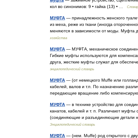
муфта
— зажимное устройство, сцепление,
кол во синонимов: 9 • гайка (13) • …
Слова
МУФТА
— принадлежность женского туалет
из меха, реже из ткани (иногда оторочен
меняются в зависимости от моды. Муфта
хозяйства
МУФТА
— МУФТА, механическое соединени
Гибкие муфты используются для компенса
друга, жесткие муфты служат для обесп
энциклопедический словарь
МУФТА
— (от немецкого Muffe или голландс
кабелей, валов и т.п. По назначению раз
передающие вращение либо компенсир
МУФТА
— в технике устройство для соедин
канатов, кабелей и т. п. Различают муфты
(соединяющие и разъединяющие детали н
Энциклопедический словарь
МУФТА
— (нем. Muffe) род открытого с дв