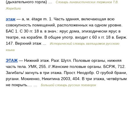
(дыхательного горла) …
Словарь лингвистических терминов Т.В.
Жеребило
этаж
— а, м. étage m. 1. Часть здания, включающая всю
совокупность помещений, расположенных на одном уровне.
БАС 1. С 30 гг. 18 в. в знач.: ярус дома, эпизодически ярус в
театре, на корабле. В общее употр. входит с 60 х гг. 18 в. Бирж.
147. Верхний этаж …
Исторический словарь галлицизмов русского
языка
ЭТАЖ
— Нижний этаж. Разг. Шутл. Половые органы, нижняя
часть тела. УМК, 255. // Женские половые органы. БСРЖ, 712.
Загибать/ загнуть в три этажа. Прост. Неодобр. О грубой брани,
ругани. Мокиенко, Никитина 2003, 404. В три этажа, четвёртым
не покрыть.… …
Большой словарь русских поговорок