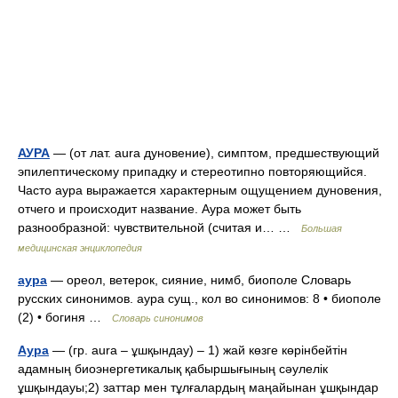
АУРА
— (от лат. aura дуновение), симптом, предшествующий
эпилептическому припадку и стереотипно повторяющийся.
Часто аура выражается характерным ощущением дуновения,
отчего и происходит название. Аура может быть
разнообразной: чувствительной (считая и… …
Большая
медицинская энциклопедия
аура
— ореол, ветерок, сияние, нимб, биополе Словарь
русских синонимов. аура сущ., кол во синонимов: 8 • биополе
(2) • богиня …
Словарь синонимов
Аура
— (гр. аura – ұшқындау) – 1) жай көзге көрінбейтін
адамның биоэнергетикалық қабыршығының сәулелік
ұшқындауы;2) заттар мен тұлғалардың маңайынан ұшқындар