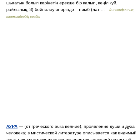
шығатын болып көрінетін ерекше бір қалып, көңіл күй,
райлылық; 3) бейнелеу өнерінде – нимб (лат …
Философиялық
терминдердің сөздігі
АУРА
— (от греческого aura веяние), проявление души и духа
человека; в мистической литературе описывается как видимый
лишь при сверхчувственном восприятии сияющий овальный