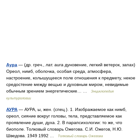
Аура
— (др. греч., лат. aura дуновение, легкий ветерок, запах)
Ореол, нимб, оболочка, особая среда, атмосфера,
настроение, колышущееся поле отношения к предмету, некое
средостение между вещью и духовным миром, невидимые
обычным зрением энергетические… …
Энциклопедия
культурологии
АУРА
— АУРА, ы, жен. (спец.). 1. Изображаемое как нимб,
ореол, сияние вокруг головы, тела, представляемое как
проявление души, духа. 2. В парапсихологии: то же, что
биополе. Толковый словарь Ожегова. С.И. Ожегов, Н.Ю.
Шведова. 1949 1992 …
Толковый словарь Ожегова