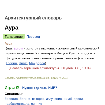
Архитектурный словарь
Аура
Толкование
Перевод
Аура
(
лат.
aurum
- золото) в иконописи живописный канонический
прием выделения Богоматери и Иисуса Христа, когда вся
фигура источает свет, сияние, ореол святости (см. также
Глория
,
Нимб
,
Мандорла
).
(Словарь терминов архитектуры. Юсупов Э.С., 1994)
Словарь Архитектурных терминов.
.
EdwART
.
2011
.
Игры ⚽
Нужно сделать НИР?
Синонимы
:
биополе
,
богиня
,
ветерок
,
излучение
,
нимб
,
ореол
,
прабхамандала
,
сияние