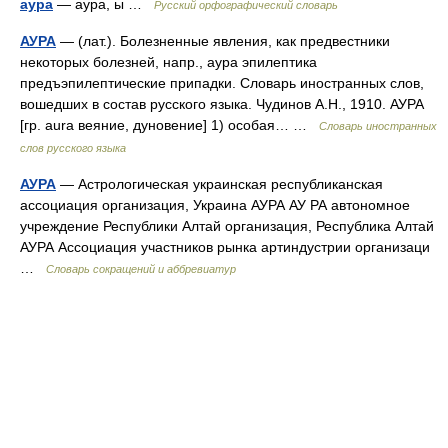
аура
— аура, ы …
Русский орфографический словарь
АУРА
— (лат.). Болезненные явления, как предвестники
некоторых болезней, напр., аура эпилептика
предъэпилептические припадки. Словарь иностранных слов,
вошедших в состав русского языка. Чудинов А.Н., 1910. АУРА
[гр. aura веяние, дуновение] 1) особая… …
Словарь иностранных
слов русского языка
АУРА
— Астрологическая украинская республиканская
ассоциация организация, Украина АУРА АУ РА автономное
учреждение Республики Алтай организация, Республика Алтай
АУРА Ассоциация участников рынка артиндустрии организаци
…
Словарь сокращений и аббревиатур