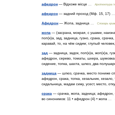
афедрон
— Відхоже місце …
Архітектура 
афедрон
— задний проход (Мф. 15, 17)
Афедрон
— Жопа, задница …
Словарь крим
жопа
— (засрана, мокрая, с ушами, наизна
поп(к)а, зад, задница, гузно, срака, срачк
каравай, то, на чём сидим; глупый челове
зад
— задница, задок, поп(к)а, жоп(к)а, гу
афедрон, серево, томаты, шхера, шумовка, 
сидение, топка, шахта, шлюз, два полуша
задница
— шлюз, срачка, место пониже сп
афедрон, срака, топка, хезальник, хезало,
сидальница, мадам сижу, усест, место, от
срака
— срачка, жопа, задница; афедрон, о
во синонимов: 11 • афедрон (4) • жопа …