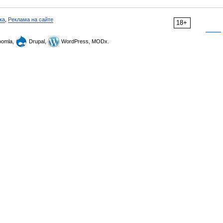
ка
,
Реклама на сайте
18+
omla,
Drupal,
WordPress, MODx.