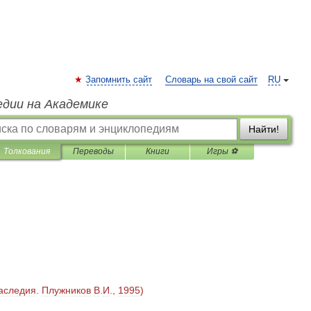
Запомнить сайт
Словарь на свой сайт
RU
едии на Академике
Найти!
Толкования
Переводы
Книги
Игры ⚽
аследия
.
Плужников
В
.
И
.,
1995
)