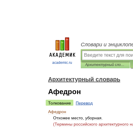
Словари и энциклоп
academic.ru
Архитектурный словарь
Архитектурный словарь
Афедрон
Толкование
Перевод
Афедрон
Отхожее
место
,
уборная
.
(
Термины
российского
архитектурного
н