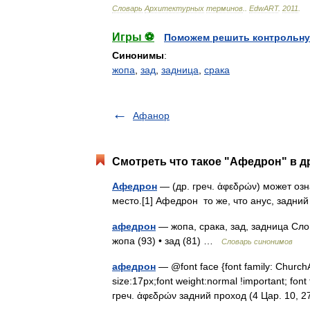
Словарь
Архитектурных
терминов
.
.
EdwART
.
2011
.
Игры ⚽
Поможем решить контрольну
Синонимы
:
жопа
,
зад
,
задница
,
срака
Афанор
Смотреть что такое "Афедрон" в д
Афедрон
— (др. греч. ἀφεδρών) может озн
место.[1] Афедрон то же, что анус, задни
афедрон
— жопа, срака, зад, задница Сло
жопа (93) • зад (81) …
Словарь синонимов
афедрон
— @font face {font family: ChurchAri
size:17px;font weight:normal !important; font
греч. ἀφεδρών задний проход (4 Цар. 10,