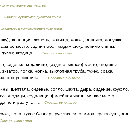
і монументальне мистецтво
 …
Cловарь архаизмов русского языка
инального и полукриминального мира
нку); жопенция, жопень, жопища, жопка, жопочка, жопушка;
а, заднее место, задний мост, мадам сижу, пониже спины,
к, дурак; ягодица …
Словарь синонимов
зно, сиденье, седалище, (заднее, мягкое) место, ягодицы;
экватор, попка, жопка, выхлопная труба, тухес, срака,
рия, попца, жопочка …
Словарь синонимов
ины, шептала, сиденье, сопло, шахта, дыра, сидение, фуфло,
 туз, ягодицы, седалище, филейная часть, мягкое место,
куда ноги растут,… …
Словарь синонимов
чко, попа, тухес Словарь русских синонимов. срака сущ., кол
Словарь синонимов