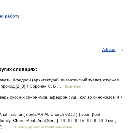
ю работу
Афина
ругих словарях:
ачать: Афедрон (архитектура) византийский туалет, отхожее
й проход.[2][3] ↑ Сорочан С. Б …
Википедия
варь русских синонимов. афедрон сущ., кол во синонимов: 4 •
al ; src: url( /fonts/ARIAL Church 02.ttf );} span {font
 family: ChurchArial ,Arial,Serif;}  =  сущ.
 27;… …
Словарь церковнославянского языка