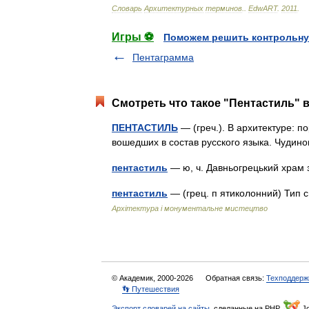
Словарь
Архитектурных
терминов
.
.
EdwART
.
2011
.
Игры ⚽
Поможем решить контрольну
Пентаграмма
Смотреть что такое "Пентастиль" в
ПЕНТАСТИЛЬ
— (греч.). В архитектуре: п
вошедших в состав русского языка. Чудин
пентастиль
— ю, ч. Давньогрецький храм
пентастиль
— (грец. п ятиколонний) Тип 
Архітектура і монументальне мистецтво
© Академик, 2000-2026
Обратная связь:
Техподдерж
👣 Путешествия
Экспорт словарей на сайты
, сделанные на PHP,
Jo