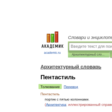
Словари и энциклоп
academic.ru
Архитектурный словарь
Архитектурный словарь
Пентастиль
Толкование
Перевод
Пентастиль
портик
с
пятью
колоннами
.
(
Архитектура
:
иллюстрированный
справ