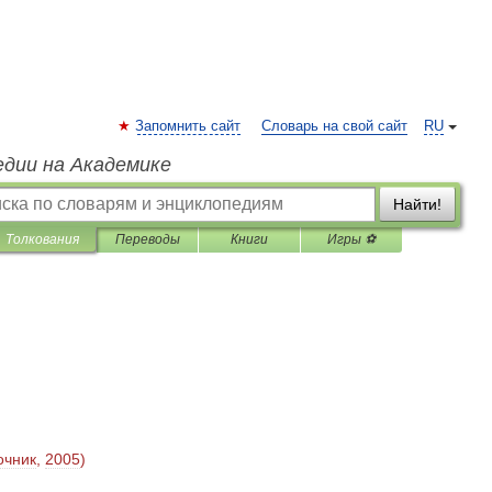
Запомнить сайт
Словарь на свой сайт
RU
едии на Академике
Найти!
Толкования
Переводы
Книги
Игры ⚽
очник
,
2005
)