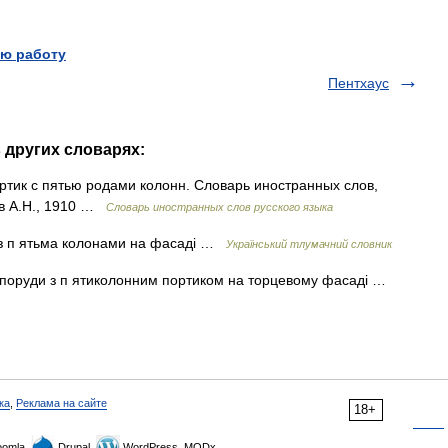
ю работу
Пентхаус
 других словарях:
ортик с пятью родами колонн. Словарь иностранных слов,
ов А.Н., 1910 …
Словарь иностранных слов русского языка
 з п ятьма колонами на фасаді …
Український тлумачний словник
споруди з п ятиколонним портиком на торцевому фасаді …
ка
,
Реклама на сайте
18+
omla,
Drupal,
WordPress, MODx.