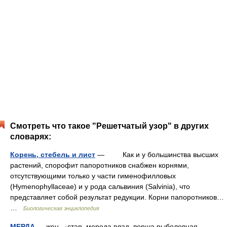
Смотреть что такое "Решетчатый узор" в других
словарях:
Корень, стебель и лист
— Как и у большинства высших
растений, спорофит папоротников снабжен корнями,
отсутствующими только у части гименофилловых
(Hymenophyllaceae) и у рода сальвиния (Salvinia), что
представляет собой результат редукции. Корни папоротников…
…
Биологическая энциклопедия
МЕРДА
— жен., ·стар. мереда влад. верша рыболовная,