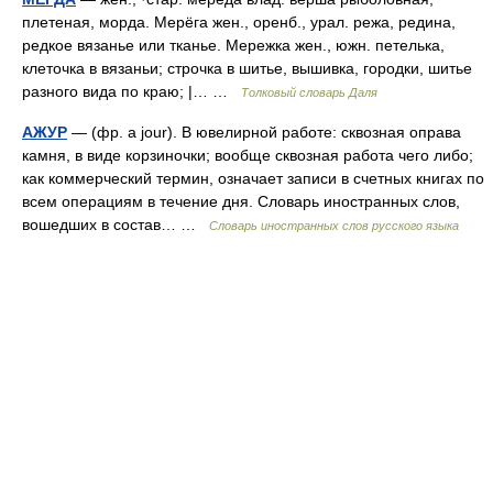
плетеная, морда. Мерёга жен., оренб., урал. режа, редина,
редкое вязанье или тканье. Мережка жен., южн. петелька,
клеточка в вязаньи; строчка в шитье, вышивка, городки, шитье
разного вида по краю; |… …
Толковый словарь Даля
АЖУР
— (фр. a jour). В ювелирной работе: сквозная оправа
камня, в виде корзиночки; вообще сквозная работа чего либо;
как коммерческий термин, означает записи в счетных книгах по
всем операциям в течение дня. Словарь иностранных слов,
вошедших в состав… …
Словарь иностранных слов русского языка