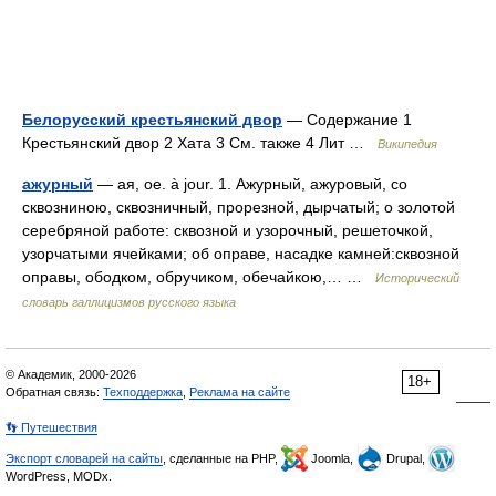
Белорусский крестьянский двор
— Содержание 1
Крестьянский двор 2 Хата 3 См. также 4 Лит …
Википедия
ажурный
— ая, ое. à jour. 1. Ажурный, ажуровый, со
сквозниною, сквозничный, прорезной, дырчатый; о золотой
серебряной работе: сквозной и узорочный, решеточкой,
узорчатыми ячейками; об оправе, насадке камней:сквозной
оправы, ободком, обручиком, обечайкою,… …
Исторический
словарь галлицизмов русского языка
© Академик, 2000-2026
18+
Обратная связь:
Техподдержка
,
Реклама на сайте
👣 Путешествия
Экспорт словарей на сайты
, сделанные на PHP,
Joomla,
Drupal,
WordPress, MODx.