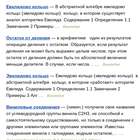
Евклидово кольцо
— В абстрактной алгебре евклидово
кольцо (эвклидово кольцо) кольцо, в котором существует
аналог алгоритма Евклида. Содержание 1 Определение 1.1
Замечание 2 Примеры …
Википедия
Остаток от деления
— в арифметике один из результатов
операции деления с остатком. Образуется, если результат
деления не может быть выражен целым числом, при этом
остаток от деления должен быть по абсолютной величине
меньше делителя. В случае, если числа… …
Википедия
Эвклидово кольцо
— Евклидово кольцо (эвклидово кольцо) в
абстрактной алгебре кольцо, в котором «работает» алгоритм
Евклида. Содержание 1 Определение 1.1 Замечание 2
Примеры 3 Алг …
Википедия
Виниловые соединения
— (химич.) получили свое название
от углеводородной группы винила С2Н3, не способной к
самостоятельному существованию, но только в соединении с
другими элементами или группами элементов. Известны
соединения винила с галоидами, водным остатком,… …