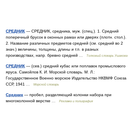
СРЕДНИК
— СРЕДНИК, средника, муж. (спец.). 1. Средний
поперечный брусок в оконных рамах или дверях (плотн. стол.).
2. Название различных предметов средней (см. средний во 2
знач.) величины, толщины, длины и т.п. в разных
производствах, напр. бревно средней …
Толковый словарь Ушакова
СРЕДНИК
— (сев.) средний кубас или поплавок промыслового
яруса. Самойлов К. И. Морской словарь. М. Л.:
Государственное Военно морское Издательство НКВМФ Союза
ССР, 1941 …
Морской словарь
Средник
— пробел, разделяющий колонки набора при
многоколонной верстке …
Реклама и полиграфия