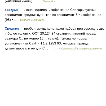
(житийной иконы)… …
Википедия
средник
— икона, картина, изображение Словарь русских
синонимов. средник сущ., кол во синонимов: 3 • изображение
(98) • …
Словарь синонимов
Средник
— пробел между колонками набора при верстке в две
и более колонки. ОСТ 29.124 94 ограничил нижний предел
размера С.: не менее 16 п. (6 мм). Такова же норма,
установленная СанПиН 1.2.1253 03, которые, правда,
детализировали ее для С. с… …
Издательский словарь-справочник