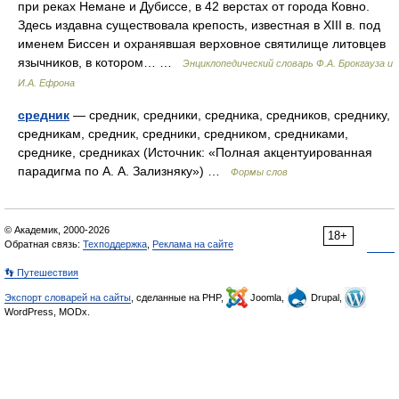
при реках Немане и Дубиссе, в 42 верстах от города Ковно.
Здесь издавна существовала крепость, известная в XIII в. под
именем Биссен и охранявшая верховное святилище литовцев
язычников, в котором… …
Энциклопедический словарь Ф.А. Брокгауза и
И.А. Ефрона
средник
— средник, средники, средника, средников, среднику,
средникам, средник, средники, средником, средниками,
среднике, средниках (Источник: «Полная акцентуированная
парадигма по А. А. Зализняку») …
Формы слов
© Академик, 2000-2026
18+
Обратная связь:
Техподдержка
,
Реклама на сайте
👣 Путешествия
Экспорт словарей на сайты
, сделанные на PHP,
Joomla,
Drupal,
WordPress, MODx.