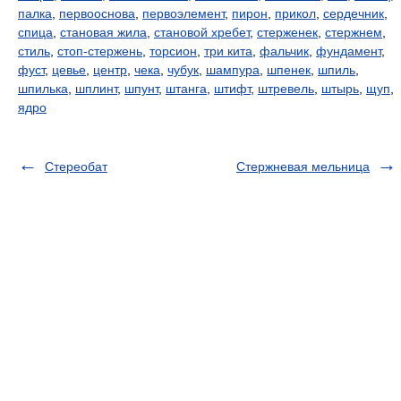
палка
,
первооснова
,
первоэлемент
,
пирон
,
прикол
,
сердечник
,
спица
,
становая жила
,
становой хребет
,
стерженек
,
стержнем
,
стиль
,
стоп-стержень
,
торсион
,
три кита
,
фальчик
,
фундамент
,
фуст
,
цевье
,
центр
,
чека
,
чубук
,
шампура
,
шпенек
,
шпиль
,
шпилька
,
шплинт
,
шпунт
,
штанга
,
штифт
,
штревель
,
штырь
,
щуп
,
ядро
Стереобат
Стержневая мельница