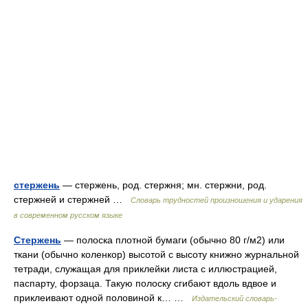
стержень
— стержень, род. стержня; мн. стержни, род.
стержней и стержней …
Словарь трудностей произношения и ударения
в современном русском языке
Стержень
— полоска плотной бумаги (обычно 80 г/м2) или
ткани (обычно коленкор) высотой с высоту книжно журнальной
тетради, служащая для приклейки листа с иллюстрацией,
паспарту, форзаца. Такую полоску сгибают вдоль вдвое и
приклеивают одной половиной к… …
Издательский словарь-