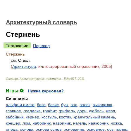
Архитектурный словарь
Стержень
Толкование
Перевод
Стержень
см. Ствол.
(
Архитектура
: иллюстрированный справочник, 2005)
Словарь Архитектурных терминов.
.
EdwART
.
2011
.
Игры ⚽
Нужна курсовая?
Синонимы
:
альфа и омега
,
база
,
базис
,
буж
,
вал
,
валек
,
выколотка
,
главное
,
гладилка
,
графит
,
грифель
,
дорн
,
дюбель
,
жезл
,
забойник
,
кернер
,
костыль
,
костяк
,
краеугольный камень
,
крешер
,
лом
,
набойник
,
навойник
,
нагель
,
наякорник
,
ножка
,
опора
,
основа
,
основа основ
,
основание
,
основное
,
ось
,
палец
,