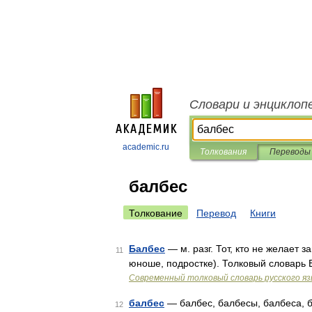
Словари и энциклоп
academic.ru
Толкования
Переводы
балбес
Толкование
Перевод
Книги
Балбес
— м. разг. Тот, кто не желает
11
юноше, подростке). Толковый словарь
Современный толковый словарь русского я
балбес
— балбес, балбесы, балбеса, б
12