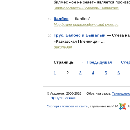
билмес «он не знает» является произв
Этимологический словарь Ситникова
балбес
— балбес/ …
19
Морфемно-орфографический словарь
Трус, Балбес и Бывалый
— Слева нап
20
«Кавказская Пленница» …
Википедия
Страницы
←
Предыдущая
Сле
1
2
3
4
5
6
© Академик, 2000-2026
Обратная связь:
Техподдерж
👣 Путешествия
Экспорт словарей на сайты
, сделанные на PHP,
Jo