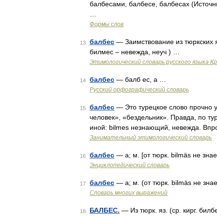
балбесами, балбесе, балбесах (Источн
…
Формы слов
балбес
— Заимствование из тюркских яз
13
билмес – невежда, неуч ) …
Этимологический словарь русского языка К
балбес
— балб ес, а …
14
Русский орфографический словарь
балбес
— Это турецкое слово прочно у
15
человек», «бездельник». Правда, по ту
иной: bilmes незнающий, невежда. Впр
Занимательный этимологический словарь
балбес
— а; м. [от тюрк. bilmäs не зна
16
Энциклопедический словарь
балбес
— а; м. (от тюрк. bilmäs не зна
17
Словарь многих выражений
БАЛБЕС.
— Из тюрк. яз. (ср. кирг. бил
18