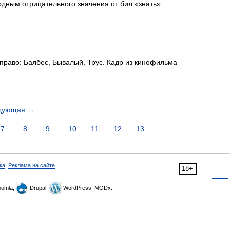
одным отрицательного значения от бил «знать» …
раво: Балбес, Бывалый, Трус. Кадр из кинофильма
дующая
→
7
8
9
10
11
12
13
ка
,
Реклама на сайте
18+
omla,
Drupal,
WordPress, MODx.