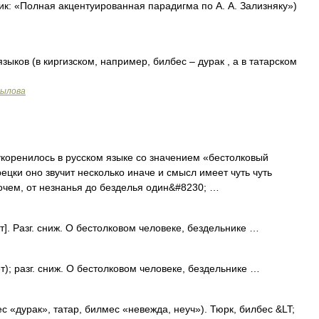
ик: «Полная акцентуированная парадигма по А. А. Зализняку»)
ыков (в киргизском, например, билбес – дурак , а в татарском
рылова
коренилось в русском языке со значением «бестолковый
рецки оно звучит несколько иначе и смысл имеет чуть чуть
очем, от незнанья до безделья один&#8230; …
ет]. Разг. сниж. О бестолковом человеке, бездельнике …
ет); разг. сниж. О бестолковом человеке, бездельнике …
бес «дурак», татар, билмес «невежда, неуч»). Тюрк, билбес &LT;