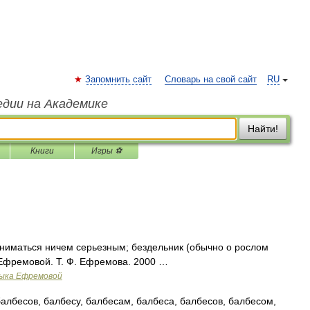
Запомнить сайт
Словарь на свой сайт
RU
едии на Академике
Найти!
Книги
Игры ⚽
 заниматься ничем серьезным; бездельник (обычно о рослом
 Ефремовой. Т. Ф. Ефремова. 2000 …
зыка Ефремовой
албесов, балбесу, балбесам, балбеса, балбесов, балбесом,