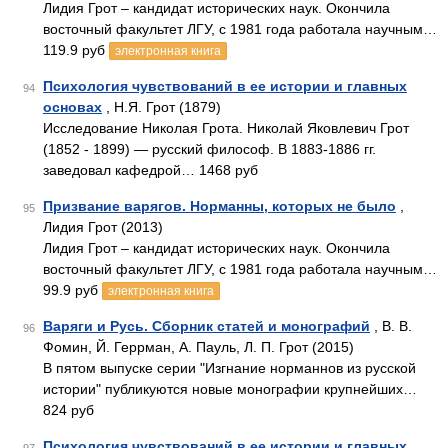
Лидия Грот – кандидат исторических наук. Окончила
восточный факультет ЛГУ, с 1981 года работала научным…
119.9 руб
электронная книга
Психология чувствований в ее истории и главных
94
основах
, Н.Я. Грот (1879)
Исследование Николая Грота. Николай Яковлевич Грот
(1852 - 1899) — русский философ. В 1883-1886 гг.
заведовал кафедрой… 1468 руб
Призвание варягов. Норманны, которых не было
,
95
Лидия Грот (2013)
Лидия Грот – кандидат исторических наук. Окончила
восточный факультет ЛГУ, с 1981 года работала научным…
99.9 руб
электронная книга
Варяги и Русь. Сборник статей и монографий
, В. В.
96
Фомин, Й. Геррман, А. Пауль, Л. П. Грот (2015)
В пятом выпуске серии "Изгнание норманнов из русской
истории" публикуются новые монографии крупнейших…
824 руб
Психология чувствований в ее истории и главных