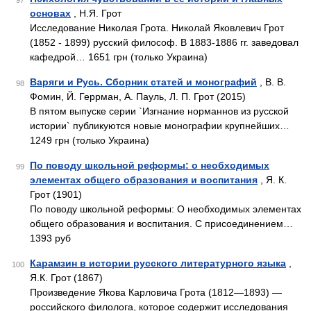
97
основах
, Н.Я. Грот
Исследование Николая Грота. Николай Яковлевич Грот
(1852 - 1899) русский философ. В 1883-1886 гг. заведовал
кафедрой… 1651 грн (только Украина)
Варяги и Русь. Сборник статей и монографий
, В. В.
98
Фомин, Й. Геррман, А. Пауль, Л. П. Грот (2015)
В пятом выпуске серии `Изгнание норманнов из русской
истории` публикуются новые монографии крупнейших…
1249 грн (только Украина)
По поводу школьной реформы: о необходимых
99
элементах общего образования и воспитания
, Я. К.
Грот (1901)
По поводу школьной реформы: О необходимых элементах
общего образования и воспитания. С присоединением…
1393 руб
Карамзин в истории русского литературного языка
,
100
Я.К. Грот (1867)
Произведение Якова Карловича Грота (1812—1893) —
российского филолога, которое содержит исследования