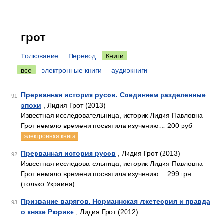
грот
Толкование
Перевод
Книги
все
электронные книги
аудиокниги
Прерванная история русов. Соединяем разделенные
91
эпохи
, Лидия Грот (2013)
Известная исследовательница, историк Лидия Павловна
Грот немало времени посвятила изучению… 200 руб
электронная книга
Прерванная история русов
, Лидия Грот (2013)
92
Известная исследовательница, историк Лидия Павловна
Грот немало времени посвятила изучению… 299 грн
(только Украина)
Призвание варягов. Норманнская лжетеория и правда
93
о князе Рюрике
, Лидия Грот (2012)