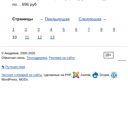
по… 696 руб
Страницы
←
Предыдущая
Следующая
→
1
2
3
4
5
6
7
8
9
10
11
12
13
© Академик, 2000-2026
18+
Обратная связь:
Техподдержка
,
Реклама на сайте
👣 Путешествия
Экспорт словарей на сайты
, сделанные на PHP,
Joomla,
Drupal,
WordPress, MODx.