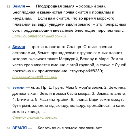
Земля
— Плодородная земля – хороший знак.
63
Бесплодная и каменистая почва снится к провалам и
неудачам. Если вам снится, что во время морского
плавания вы вдруг увидели вдали землю, – это прекрасный
сон, предвещающий внезапные блестящие перспективы …
Большой универсальный сонник
Земля
— третья планета от Солнца. С точки зрения
64
астрономии, Земля принадлежит к группе земных планет,
которая включает также Меркурий, Венеру и Марс. Земля
часто сравнивается именно с этой группой, а также с Луной,
поскольку их происхождение, структура&#8230; …
Астрономический словарь
земля
— лі, ж. Пр. 1. Грунт. Мам 5 морґів землі. 2. Земляна
65
долівка в хаті. Земля в хыжи была мокра. 3. Земна планета.
4. Вітчизна. 5. Частина країни. 6. Глина. Види землі можуть
бути різні, залежно від складу, кольору, врожайності, а саме:
земля липиця; …
Словник лемківскої говірки
ЗЕМЛЯ
— Копать во сне землю предвещает
66