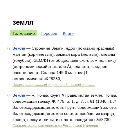
земля
Толкование
Перевод
Книги
Земля
— Строение Земли: ядро (показано красным);
61
мантия (коричневым); земная кора (желтым); океаны
(голубым). ЗЕМЛЯ (от общеславянского зем пол, низ)
(астрономический знак или Å), планета, среднее
расстояние от Солнца 149,6 млн. км (1
астрономическая&#8230; …
Иллюстрированный энциклопедический словарь
Земля
— ж. Почва, фунт. // Гравелистая земля. Почва,
62
содержащая гальку. Ф. 475, о. 1, д. 7, л. 61 (1846 г.); //
Золотосодержащая земля. Грунт, содержащий золото.
Золотосодержащая земля состоит вообще из кварца,
хряща, песку и глины, и золото находится в&#8230; …
Словарь золотого промысла Российской Империи