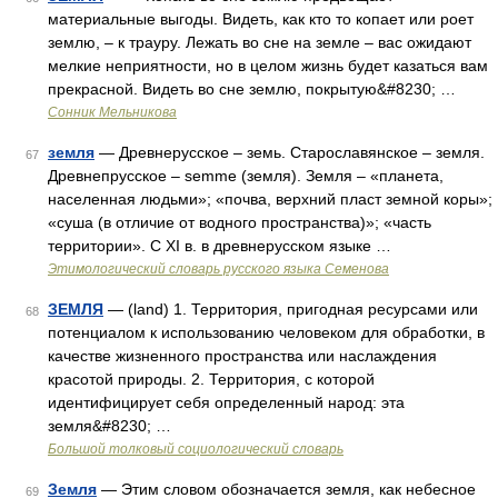
материальные выгоды. Видеть, как кто то копает или роет
землю, – к трауру. Лежать во сне на земле – вас ожидают
мелкие неприятности, но в целом жизнь будет казаться вам
прекрасной. Видеть во сне землю, покрытую&#8230; …
Сонник Мельникова
земля
— Древнерусское – земь. Старославянское – земля.
67
Древнепрусское – semme (земля). Земля – «планета,
населенная людьми»; «почва, верхний пласт земной коры»;
«суша (в отличие от водного пространства)»; «часть
территории». С XI в. в древнерусском языке …
Этимологический словарь русского языка Семенова
ЗЕМЛЯ
— (land) 1. Территория, пригодная ресурсами или
68
потенциалом к использованию человеком для обработки, в
качестве жизненного пространства или наслаждения
красотой природы. 2. Территория, с которой
идентифицирует себя определенный народ: эта
земля&#8230; …
Большой толковый социологический словарь
Земля
— Этим словом обозначается земля, как небесное
69