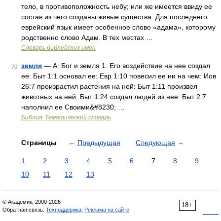
тело, в противоположность небу; или же имеется ввиду ее
состав из чего созданы живые существа. Для последнего
еврейский язык имеет особенное слово «адама», которому
родственно слово Адам. В тех местах …
Словарь библейских имен
земля
— А. Бог и земля 1. Его воздействие на нее создал
70
ее: Быт 1:1 основал ее: Евр 1:10 повесил ее ни на чем: Иов
26:7 произрастил растения на ней: Быт 1:11 произвел
животных на ней: Быт 1:24 создал людей из нее: Быт 2:7
наполнил ее Своими&#8230; …
Библия: Тематический словарь
Страницы
←
Предыдущая
Следующая
→
1
2
3
4
5
6
7
8
9
10
11
12
13
© Академик, 2000-2026
18+
Обратная связь:
Техподдержка
,
Реклама на сайте