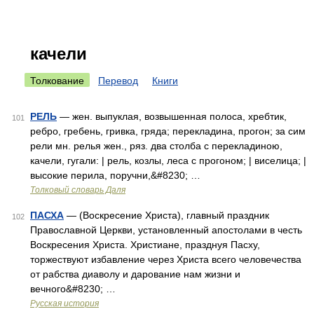
качели
Толкование
Перевод
Книги
РЕЛЬ
— жен. выпуклая, возвышенная полоса, хребтик,
101
ребро, гребень, гривка, гряда; перекладина, прогон; за сим
рели мн. релья жен., ряз. два столба с перекладиною,
качели, гугали: | рель, козлы, леса с прогоном; | виселица; |
высокие перила, поручни,&#8230; …
Толковый словарь Даля
ПАСХА
— (Воскресение Христа), главный праздник
102
Православной Церкви, установленный апостолами в честь
Воскресения Христа. Христиане, празднуя Пасху,
торжествуют избавление через Христа всего человечества
от рабства диаволу и дарование нам жизни и
вечного&#8230; …
Русская история