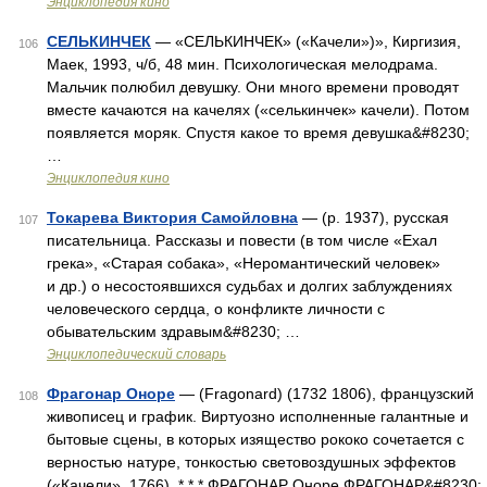
Энциклопедия кино
СЕЛЬКИНЧЕК
— «СЕЛЬКИНЧЕК» («Качели»)», Киргизия,
106
Маек, 1993, ч/б, 48 мин. Психологическая мелодрама.
Мальчик полюбил девушку. Они много времени проводят
вместе качаются на качелях («селькинчек» качели). Потом
появляется моряк. Спустя какое то время девушка&#8230;
…
Энциклопедия кино
Токарева Виктория Самойловна
— (р. 1937), русская
107
писательница. Рассказы и повести (в том числе «Ехал
грека», «Старая собака», «Неромантический человек»
и др.) о несостоявшихся судьбах и долгих заблуждениях
человеческого сердца, о конфликте личности с
обывательским здравым&#8230; …
Энциклопедический словарь
Фрагонар Оноре
— (Fragonard) (1732 1806), французский
108
живописец и график. Виртуозно исполненные галантные и
бытовые сцены, в которых изящество рококо сочетается с
верностью натуре, тонкостью световоздушных эффектов
(«Качели», 1766). * * * ФРАГОНАР Оноре ФРАГОНАР&#8230;