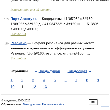
…
Энциклопедический словарь
Порт Авентура
— Координаты: 41°05′05″ с.&#160;ш.
109
1°09′05″ в.&#160;д. / 41.084722° с.&#160;ш. 1.151389°
в.&#160;д.&#160; …
Википедия
Резонанс
— Эффект резонанса для разных частот
110
внешнего воздействия и коэффициентов затухания
Резонанс (фр.&#160;resonance, от лат.&#160;r …
Википедия
Страницы
←
Предыдущая
Следующая
→
1
2
3
4
5
6
7
8
9
10
11
12
13
© Академик, 2000-2026
18+
Обратная связь:
Техподдержка
,
Реклама на сайте