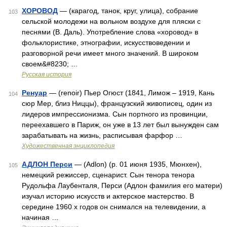
ХОРОВОД
— (карагод, танок, круг, улица), собрание
103
сельской молодежи на вольном воздухе для пляски с
песнями (В. Даль). Употребление слова «хоровод» в
фольклористике, этнографии, искусствоведении и
разговорной речи имеет много значений. В широком
своем&#8230; …
Русская история
Ренуар
— (renoir) Пьер Огюст (1841, Лимож – 1919, Кань
104
сюр Мер, близ Ниццы), французский живописец, один из
лидеров импрессионизма. Сын портного из провинции,
переехавшего в Париж, он уже в 13 лет был вынужден сам
зарабатывать на жизнь, расписывая фарфор …
Художественная энциклопедия
АДЛОН Перси
— (Adlon) (р. 01 июня 1935, Мюнхен),
105
немецкий режиссер, сценарист. Сын тенора тенора
Рудольфа Лаубенталя, Перси (Адлон фамилия его матери)
изучал историю искусств и актерское мастерство. В
середине 1960 х годов он снимался на телевидении, а
начиная …