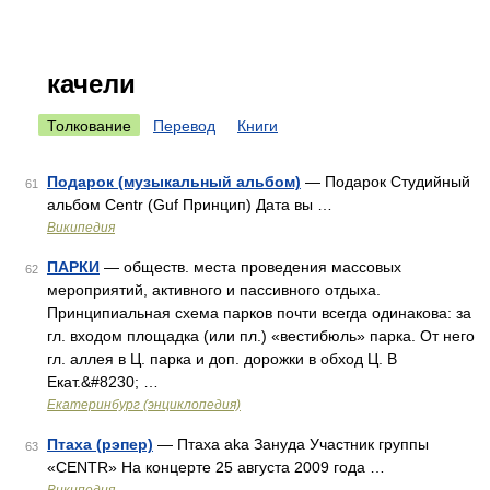
качели
Толкование
Перевод
Книги
Подарок (музыкальный альбом)
— Подарок Студийный
61
альбом Centr (Guf Принцип) Дата вы …
Википедия
ПАРКИ
— обществ. места проведения массовых
62
мероприятий, активного и пассивного отдыха.
Принципиальная схема парков почти всегда одинакова: за
гл. входом площадка (или пл.) «вестибюль» парка. От него
гл. аллея в Ц. парка и доп. дорожки в обход Ц. В
Екат.&#8230; …
Екатеринбург (энциклопедия)
Птаха (рэпер)
— Птаха aka Зануда Участник группы
63
«CENTR» На концерте 25 августа 2009 года …