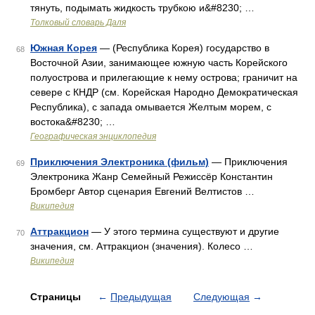
тянуть, подымать жидкость трубкою и&#8230; …
Толковый словарь Даля
Южная Корея
— (Республика Корея) государство в
68
Восточной Азии, занимающее южную часть Корейского
полуострова и прилегающие к нему острова; граничит на
севере с КНДР (см. Корейская Народно Демократическая
Республика), с запада омывается Желтым морем, с
востока&#8230; …
Географическая энциклопедия
Приключения Электроника (фильм)
— Приключения
69
Электроника Жанр Семейный Режиссёр Константин
Бромберг Автор сценария Евгений Велтистов …
Википедия
Аттракцион
— У этого термина существуют и другие
70
значения, см. Аттракцион (значения). Колесо …
Википедия
Страницы
←
Предыдущая
Следующая
→