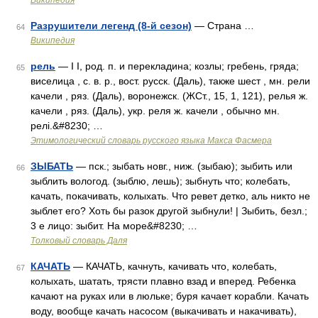
Википедия
Разрушители легенд (8-й сезон)
— Страна …
64
Википедия
рель
— I I, род. п. и перекладина; козлы; гребень, гряда;
65
виселица , с. в. р., вост. русск. (Даль), также шест , мн. рели
качели , ряз. (Даль), воронежск. (ЖСт., 15, 1, 121), релья ж.
качели , ряз. (Даль), укр. реля ж. качели , обычно мн.
релi.&#8230; …
Этимологический словарь русского языка Макса Фасмера
ЗЫБАТЬ
— пск.; зыбать новг., ниж. (зыбаю); зыбить или
66
зыблить вологод. (зыблю, лешь); зыбнуть что; колебать,
качать, покачивать, колыхать. Что ревет детко, аль никто не
зыблет его? Хоть бы разок другой зыбнули! | Зыбить, безл.;
3 е лицо: зыбит. На море&#8230; …
Толковый словарь Даля
КАЧАТЬ
— КАЧАТЬ, качнуть, качивать что, колебать,
67
колыхать, шатать, трясти плавно взад и вперед. Ребенка
качают на руках или в люльке; буря качает корабли. Качать
воду, вообще качать насосом (выкачивать и накачивать),