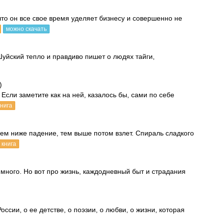
что он все свое время уделяет бизнесу и совершенно не
можно скачать
уйский тепло и правдиво пишет о людях тайги,
)
 Если заметите как на ней, казалось бы, сами по себе
книга
Чем ниже падение, тем выше потом взлет. Спираль сладкого
 книга
ного. Но вот про жизнь, каждодневный быт и страдания
ссии, о ее детстве, о поэзии, о любви, о жизни, которая