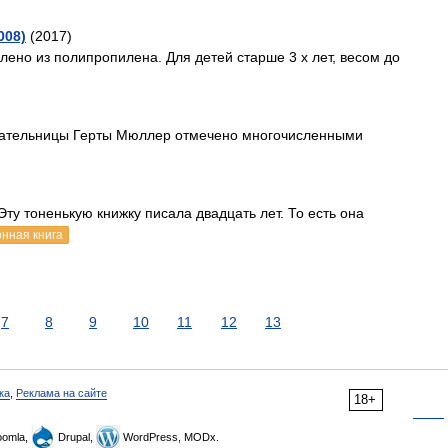
008)
(2017)
лено из полипропилена. Для детей старше 3 х лет, весом до
сательницы Герты Мюллер отмечено многочисленными
ту тоненькую книжку писала двадцать лет. То есть она
онная книга
7
8
9
10
11
12
13
ка
,
Реклама на сайте
18+
omla,
Drupal,
WordPress, MODx.