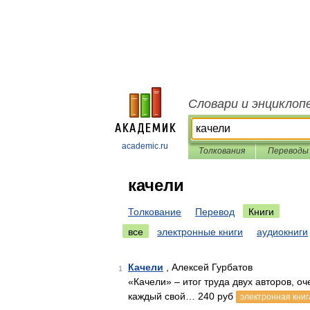
Словари и энциклоп
academic.ru
Толкования
Переводы
качели
Толкование
Перевод
Книги
все
электронные книги
аудиокниги
Качели
, Алексей Гурбатов
1
«Качели» – итог труда двух авторов, о
каждый свой… 240 руб
электронная книг