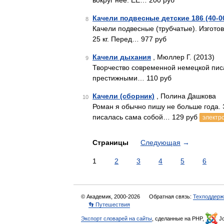
вокруг нее. ЕЕ… 200 руб
Качели подвесные детские 186 (40-0
8
Качели подвесные (трубчатые). Изготов
25 кг. Перед… 977 руб
Качели дыхания
, Мюллер Г. (2013)
9
Творчество современной немецкой пи
престижными… 110 руб
Качели (сборник)
, Полина Дашкова
10
Роман я обычно пишу не больше года. Э
писалась сама собой… 129 руб
электр
Страницы
Следующая
→
1
2
3
4
5
6
© Академик, 2000-2026
Обратная связь:
Техподдерж
👣 Путешествия
Экспорт словарей на сайты
, сделанные на PHP,
Jo