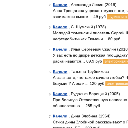
Качели
, Александр Левин (2019)
2
Анна Трещагина упрекает мужа в том, 
занимается сыном… 49 руб
аудиокнига
Качели
, С. Шумский (1978)
3
Молодой тюменский писатель Сергей Ш
нефтедобытчиках Тюмени… 80 руб
Качели
, Илья Сергеевич Скалин (2018
4
У вас есть во дворе детская площадка?
раскачиваются… 69.9 руб
электронная 
Качели
, Татьяна Трубникова
5
А вы знаете, что такое качели любви? 
безумия? А если… 120 руб
электронная
Качели
, Рудольф Борецкий (2005)
6
Про Великую Отечественную написано м
обыкновенных… 285 руб
Качели
, Дина Злобина (1964)
7
Стихи дины Злобиной рассказывают о Ро