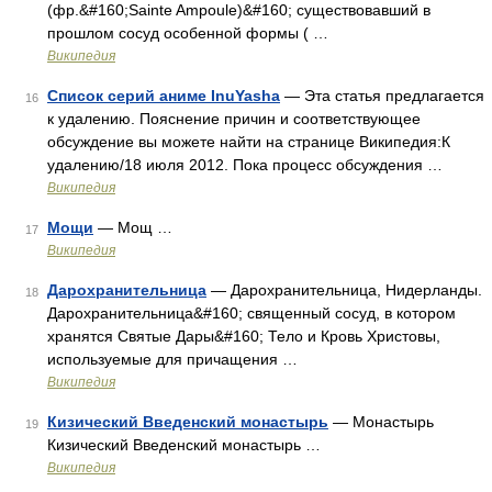
(фр.&#160;Sainte Ampoule)&#160; существовавший в
прошлом сосуд особенной формы ( …
Википедия
Список серий аниме InuYasha
— Эта статья предлагается
16
к удалению. Пояснение причин и соответствующее
обсуждение вы можете найти на странице Википедия:К
удалению/18 июля 2012. Пока процесс обсуждения …
Википедия
Мощи
— Мощ …
17
Википедия
Дарохранительница
— Дарохранительница, Нидерланды.
18
Дарохранительница&#160; священный сосуд, в котором
хранятся Святые Дары&#160; Тело и Кровь Христовы,
используемые для причащения …
Википедия
Кизический Введенский монастырь
— Монастырь
19
Кизический Введенский монастырь …
Википедия