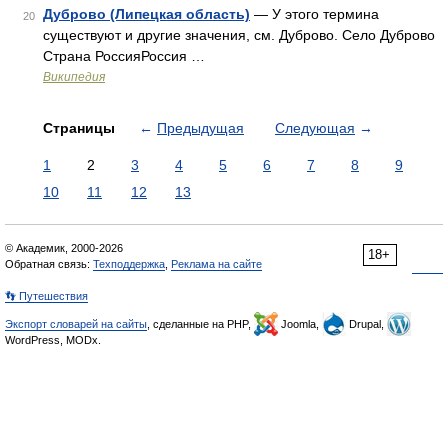
Дуброво (Липецкая область)
— У этого термина
20
существуют и другие значения, см. Дуброво. Село Дуброво
Страна РоссияРоссия …
Википедия
Страницы
←
Предыдущая
Следующая
→
1
2
3
4
5
6
7
8
9
10
11
12
13
© Академик, 2000-2026
18+
Обратная связь:
Техподдержка
,
Реклама на сайте
👣 Путешествия
Экспорт словарей на сайты
, сделанные на PHP,
Joomla,
Drupal,
WordPress, MODx.