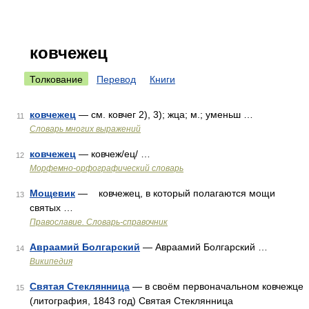
ковчежец
Толкование
Перевод
Книги
ковчежец
— см. ковчег 2), 3); жца; м.; уменьш …
11
Словарь многих выражений
ковчежец
— ковчеж/ец/ …
12
Морфемно-орфографический словарь
Мощевик
— ковчежец, в который полагаются мощи
13
святых …
Православие. Словарь-справочник
Авраамий Болгарский
— Авраамий Болгарский …
14
Википедия
Святая Стеклянница
— в своём первоначальном ковчежце
15
(литография, 1843 год) Святая Стеклянница