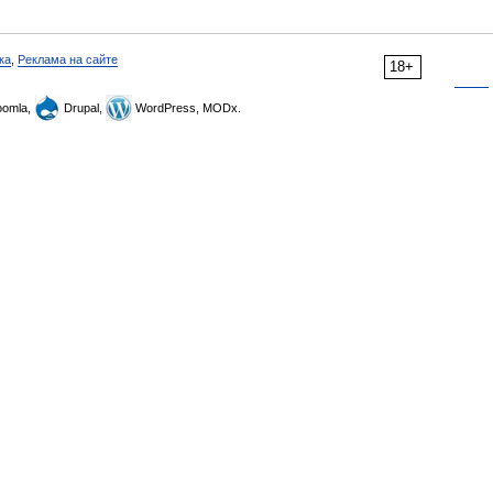
ка
,
Реклама на сайте
18+
omla,
Drupal,
WordPress, MODx.