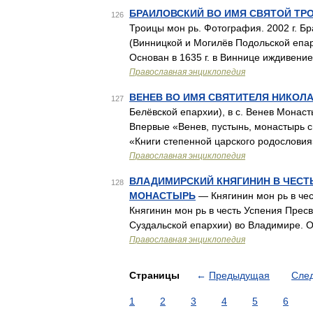
БРАИЛОВСКИЙ ВО ИМЯ СВЯТОЙ Т
126
Троицы мон рь. Фотография. 2002 г. Бр
(Винницкой и Могилёв Подольской епар
Основан в 1635 г. в Виннице иждивен
Православная энциклопедия
ВЕНЕВ ВО ИМЯ СВЯТИТЕЛЯ НИКОЛ
127
Белёвской епархии), в с. Венев Монаст
Впервые «Венев, пустынь, монастырь св
«Книги степенной царского родословия
Православная энциклопедия
ВЛАДИМИРСКИЙ КНЯГИНИН В ЧЕСТ
128
МОНАСТЫРЬ
— Княгинин мон рь в чес
Княгинин мон рь в честь Успения Пресв
Суздальской епархии) во Владимире. Осн
Православная энциклопедия
Страницы
←
Предыдущая
Сле
1
2
3
4
5
6