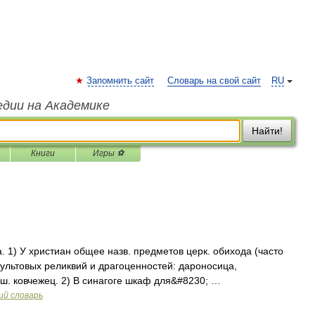
Запомнить сайт
Словарь на свой сайт
RU
едии на Академике
Найти!
Книги
Игры ⚽
а. 1) У христиан общее назв. предметов церк. обихода (часто
культовых реликвий и драгоценностей: дароносица,
ьш. ковчежец. 2) В синагоге шкаф для&#8230; …
ий словарь