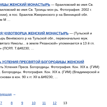
РОИЦЫ ЖЕНСКИЙ МОНАСТЫРЬ
— Браиловский во имя Св.
аиловский во имя Св. Троицы мон рь. Фотография. 2002 г.
хии), в пос. Браилов Жмеринского р на Винницкой обл.
ием М …
АЯ ЧУДОТВОРЦА ЖЕНСКИЙ МОНАСТЫРЬ
— (Тульской и
ырь Венёвского р на Тульской обл., первоначально муж.
ятаго Николы... в земле Рязанской» упоминается в 13 й гл.
» (ПСРЛ. Т.&#8230; …
Ь УСПЕНИЯ ПРЕСВЯТОЙ БОГОРОДИЦЫ ЖЕНСКИЙ
ть Успения Пресв. Богородицы. Фотография. Кон. XIX в. (ГИМ)
. Богородицы. Фотография. Кон. XIX в. (ГИМ) (Владимирской и
ован в кон. 90 х гг. XII в.&#8230; …
дующая
→
7
8
9
10
11
12
13