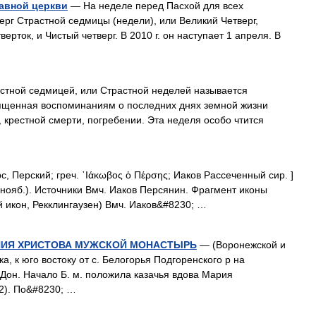
лавной церкви
— На неделе перед Пасхой для всех
ерг Страстной седмицы (недели), или Великий Четверг,
рток, и Чистый четверг. В 2010 г. он наступает 1 апреля. В
тной седмицей, или Страстной неделей называется
ященная воспоминаниям о последних днях земной жизни
, крестной смерти, погребении. Эта неделя особо чтится
, Перский; греч. ᾿Ιάκωβος ὁ Πέρσης; Иаков Рассеченный сир. ]
 27 нояб.). Источники Вмч. Иаков Персянин. Фрагмент иконы
ей икон, Рекклингаузен) Вмч. Иаков&#8230; …
НИЯ ХРИСТОВА МУЖСКОЙ МОНАСТЫРЬ
— (Воронежской и
ка, к юго востоку от с. Белогорья Подгоренского р на
 Дон. Начало Б. м. положила казачья вдова Мария
2). По&#8230; …