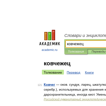
Словари и энциклоп
academic.ru
Толкования
Переводы
ковчежец
Толкование
Перевод
Книги
Ковчег
— оков. сундук, ларец, шкатулк
121
серебр.), используемых для хранения 
дарохранительница, иногда киот. Умен
Российский гуманитарный энциклопедическ