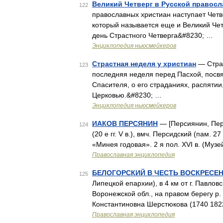
Великий Четверг в Русской правос
122
православных христиан наступает Четв
который называется еще и Великий Четве
день Страстного Четверга&#8230; …
Энциклопедия ньюсмейкеров
Страстная неделя у христиан
— Страс
123
последняя неделя перед Пасхой, посв
Спасителя, о его страданиях, распятии
Церковью.&#8230; …
Энциклопедия ньюсмейкеров
ИАКОВ ПЕРСЯНИН
— [Персиянин, Перс
124
(20 е гг. V в.), вмч. Персидский (пам.
«Минея годовая». 2 я пол. XVI в. (Муз
Православная энциклопедия
БЕЛОГОРСКИЙ В ЧЕСТЬ ВОСКРЕСЕ
125
Липецкой епархии), в 4 км от г. Павловс
Воронежской обл., на правом берегу р.
Константиновна Шерстюкова (1740 182
Православная энциклопедия