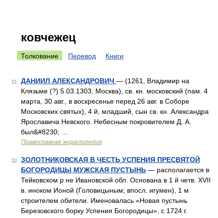
ковчежец
Толкование
Перевод
Книги
ДАНИИЛ АЛЕКСАНДРОВИЧ
— (1261, Владимир на
31
Клязьме (?) 5.03.1303, Москва), св. кн. московский (пам. 4
марта, 30 авг., в воскресенье перед 26 авг. в Соборе
Московских святых), 4 й, младший, сын cв. кн. Александра
Ярославича Невского. Небесным покровителем Д. А.
был&#8230; …
Православная энциклопедия
ЗОЛОТНИКОВСКАЯ В ЧЕСТЬ УСПЕНИЯ ПРЕСВЯТОЙ
32
БОГОРОДИЦЫ МУЖСКАЯ ПУСТЫНЬ
— располагается в
Тейковском р не Ивановской обл. Основана в 1 й четв. XVII
в. иноком Ионой (Головицыным; впосл. игумен), 1 м
строителем обители. Именовалась «Новая пустынь
Березовского борку Успения Богородицы», с 1724 г.