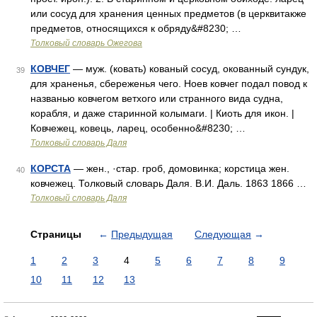
или сосуд для хранения ценных предметов (в церквитакже
предметов, относящихся к обряду&#8230; …
Толковый словарь Ожегова
КОВЧЕГ
— муж. (ковать) кованый сосуд, окованный сундук,
39
для храненья, сбереженья чего. Ноев ковчег подал повод к
названью ковчегом ветхого или странного вида судна,
корабля, и даже старинной колымаги. | Киоть для икон. |
Ковчежец, ковець, ларец, особенно&#8230; …
Толковый словарь Даля
КОРСТА
— жен., ·стар. гроб, домовинка; корстица жен.
40
ковчежец. Толковый словарь Даля. В.И. Даль. 1863 1866 …
Толковый словарь Даля
Страницы
←
Предыдущая
Следующая
→
1
2
3
4
5
6
7
8
9
10
11
12
13