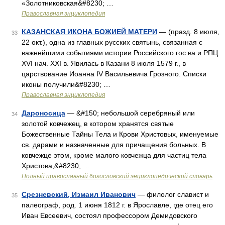
«Золотниковская&#8230; …
Православная энциклопедия
КАЗАНСКАЯ ИКОНА БОЖИЕЙ МАТЕРИ
— (празд. 8 июля,
33
22 окт.), одна из главных русских святынь, связанная с
важнейшими событиями истории Российского гос ва и РПЦ
XVI нач. XXI в. Явилась в Казани 8 июля 1579 г., в
царствование Иоанна IV Васильевича Грозного. Списки
иконы получили&#8230; …
Православная энциклопедия
Дароносица
— &#150; небольшой серебряный или
34
золотой ковчежец, в котором хранятся святые
Божественные Тайны Тела и Крови Христовых, именуемые
св. дарами и назначенные для причащения больных. В
ковчежце этом, кроме малого ковчежца для частиц тела
Христова,&#8230; …
Полный православный богословский энциклопедический словарь
Срезневский, Измаил Иванович
— филолог славист и
35
палеограф, род. 1 июня 1812 г. в Ярославле, где отец его
Иван Евсеевич, состоял профессором Демидовского