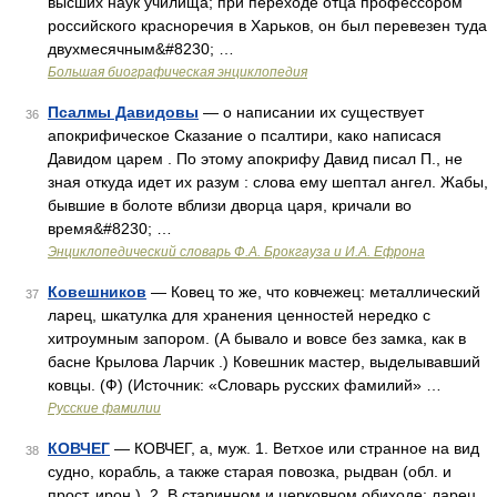
высших наук училища; при переходе отца профессором
российского красноречия в Харьков, он был перевезен туда
двухмесячным&#8230; …
Большая биографическая энциклопедия
Псалмы Давидовы
— о написании их существует
36
апокрифическое Сказание о псалтири, како написася
Давидом царем . По этому апокрифу Давид писал П., не
зная откуда идет их разум : слова ему шептал ангел. Жабы,
бывшие в болоте вблизи дворца царя, кричали во
время&#8230; …
Энциклопедический словарь Ф.А. Брокгауза и И.А. Ефрона
Ковешников
— Ковец то же, что ковчежец: металлический
37
ларец, шкатулка для хранения ценностей нередко с
хитроумным запором. (А бывало и вовсе без замка, как в
басне Крылова Ларчик .) Ковешник мастер, выделывавший
ковцы. (Ф) (Источник: «Словарь русских фамилий» …
Русские фамилии
КОВЧЕГ
— КОВЧЕГ, а, муж. 1. Ветхое или странное на вид
38
судно, корабль, а также старая повозка, рыдван (обл. и
прост. ирон.). 2. В старинном и церковном обиходе: ларец