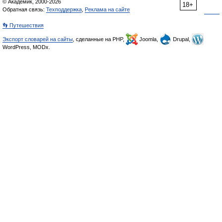
© Академик, 2000-2026
18+
Обратная связь:
Техподдержка
,
Реклама на сайте
👣 Путешествия
Экспорт словарей на сайты
, сделанные на PHP,
Joomla,
Drupal,
WordPress, MODx.