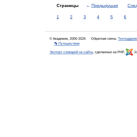
Страницы
←
Предыдущая
Сле
1
2
3
4
5
6
© Академик, 2000-2026
Обратная связь:
Техподдерж
👣 Путешествия
Экспорт словарей на сайты
, сделанные на PHP,
Jo