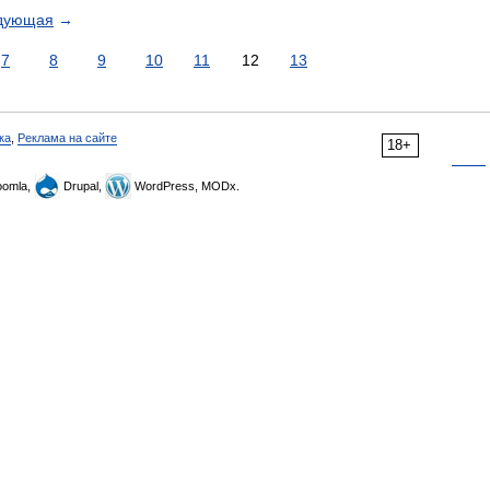
дующая
→
7
8
9
10
11
12
13
ка
,
Реклама на сайте
18+
omla,
Drupal,
WordPress, MODx.