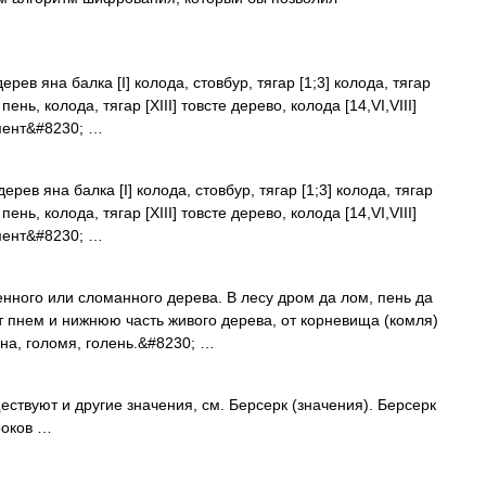
ерев яна балка [I] колода, стовбур, тягар [1;3] колода, тягар
 пень, колода, тягар [XIII] товсте дерево, колода [14,VI,VIII]
амент&#8230; …
ерев яна балка [I] колода, стовбур, тягар [1;3] колода, тягар
 пень, колода, тягар [XIII] товсте дерево, колода [14,VI,VIII]
амент&#8230; …
енного или сломанного дерева. В лесу дром да лом, пень да
т пнем и нижнюю часть живого дерева, от корневища (комля)
ина, голомя, голень.&#8230; …
ствуют и другие значения, см. Берсерк (значения). Берсерк
роков …