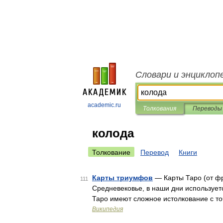
Словари и энциклоп
academic.ru
Толкования
Переводы
колода
Толкование
Перевод
Книги
Карты триумфов
— Карты Таро (от фр.
111
Средневековье, в наши дни использует
Таро имеют сложное истолкование с то
Википедия