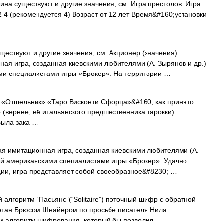
ина существуют и другие значения, см. Игра престолов. Игра
 4 (рекомендуется 4) Возраст от 12 лет Время&#160;установки
ществуют и другие значения, см. Акционер (значения).
ая игра, созданная киевскими любителями (А. Зырянов и др.)
ми специалистами игры «Брокер». На территории …
 «Отшельник» «Таро Висконти Сфорца»&#160; как принято
о (вернее, её итальянского предшественника тарокки).
Была зака …
 имитационная игра, созданная киевскими любителями (А.
ой американскими специалистами игры «Брокер». Удачно
ии, игра представляет собой своеобразное&#8230; …
алгоритм “Пасьянс”(“Solitaire”) поточный шифр с обратной
ботан Брюсом Шнайером по просьбе писателя Нила
м алгоритм шифрования, который бы позволил