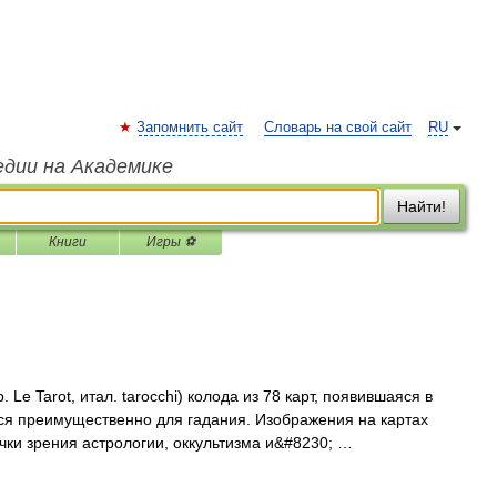
Запомнить сайт
Словарь на свой сайт
RU
едии на Академике
Найти!
Книги
Игры ⚽
 Le Tarot, итал. tarocchi) колода из 78 карт, появившаяся в
ся преимущественно для гадания. Изображения на картах
чки зрения астрологии, оккультизма и&#8230; …