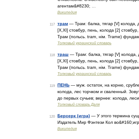
агентам&#8230; …
Википедия
трам
— Трам: балка, тягар [V] колода, д
117
[X,XI] стовбур, пень, колода [2] стовбур,
Трам (польсь. tram, нім. Trame) фунд
Толковый украинский словарь
траш
— Трам: балка, тягар [V] колода, д
118
[X,XI] стовбур, пень, колода [2] стовбур,
Трам (польсь. tram, нім. Trame) фунд
Толковый украинский словарь
ПЕНЬ
— муж. остаток, на корню, срубл
119
колода, лес торчком и сваленный. Зову
до первых сучьев; вернее: колода, лес
Толковый словарь Даля
Берсерк (игра)
— У этого термина суще
120
Издатель Мир Фэнтези Кол во&#160;иг
Википедия