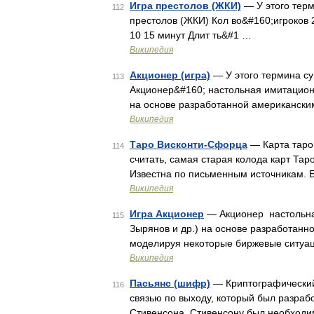
Игра престолов (ЖКИ)
— У этого терм
112
престолов (ЖКИ) Кол во&#160;игроков 2
10 15 минут Длит ть&#1 …
Википедия
Акционер (игра)
— У этого термина су
113
Акционер&#160; настольная имитационн
на основе разработанной американски
Википедия
Таро Висконти-Сфорца
— Карта таро
114
считать, самая старая колода карт Тар
Известна по письменным источникам. 
Википедия
Игра Акционер
— Акционер настольная
115
Зырянов и др.) на основе разработанн
моделируя некоторые биржевые ситуац
Википедия
Пасьянс (шифр)
— Криптографический 
116
связью по выходу, который был разра
Стивенсона. Стивенсону был необходи