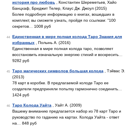
история про любовь
, Константин Шереметьев, Хайо
Банцхаф, Бриджит Телер, Клаус Дж. Джоул (2015)
Более подробную информацию о книгах, вошедших в
комплект, вы сможете узнать, пройдя по ссылкам: "100
секретов… 1008 руб
Единственная в мире полная колода Таро Знания для
44
избранных
, Полынь А. (2016)
Единственная в мире полная колода таро, позволяет
восстановить изначальную энергию стихий и воскресить…
9282 руб
Таро магических символов большая колода
, Тэйвас Э.
45
(2013)
78 карт в коробке. В предлагаемой колоде Таро ее
создатели предприняли попытку гармонично соединить…
1424 руб
Таро Колода Уайта
, Уайт А. (2009)
46
Вашему вниманию предлагается набор из 78 карт Таро и
руководство по гаданию на картах. Колода Уайта - ответ
на… 848 руб