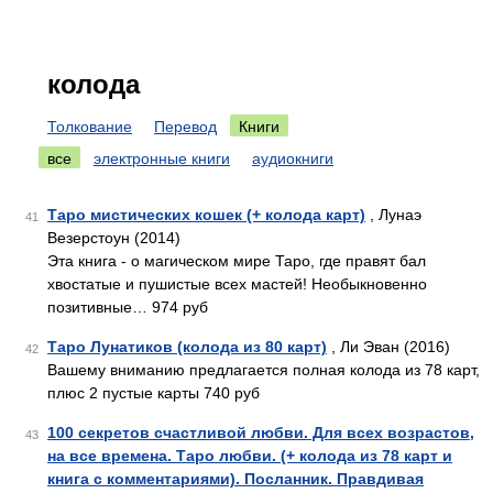
колода
Толкование
Перевод
Книги
все
электронные книги
аудиокниги
Таро мистических кошек (+ колода карт)
, Лунаэ
41
Везерстоун (2014)
Эта книга - о магическом мире Таро, где правят бал
хвостатые и пушистые всех мастей! Необыкновенно
позитивные… 974 руб
Таро Лунатиков (колода из 80 карт)
, Ли Эван (2016)
42
Вашему вниманию предлагается полная колода из 78 карт,
плюс 2 пустые карты 740 руб
100 секретов счастливой любви. Для всех возрастов,
43
на все времена. Таро любви. (+ колода из 78 карт и
книга с комментариями). Посланник. Правдивая