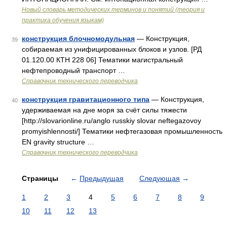
Новый словарь методических терминов и понятий (теория и
практика обучения языкам)
конструкция блочномодульная
— Конструкция,
39
собираемая из унифицированных блоков и узлов. [РД
01.120.00 КТН 228 06] Тематики магистральный
нефтепроводный транспорт …
Справочник технического переводчика
конструкция гравитационного типа
— Конструкция,
40
удерживаемая на дне моря за счёт силы тяжести
[http://slovarionline.ru/anglo russkiy slovar neftegazovoy
promyishlennosti/] Тематики нефтегазовая промышленность
EN gravity structure …
Справочник технического переводчика
Страницы
←
Предыдущая
Следующая
→
1
2
3
4
5
6
7
8
9
10
11
12
13