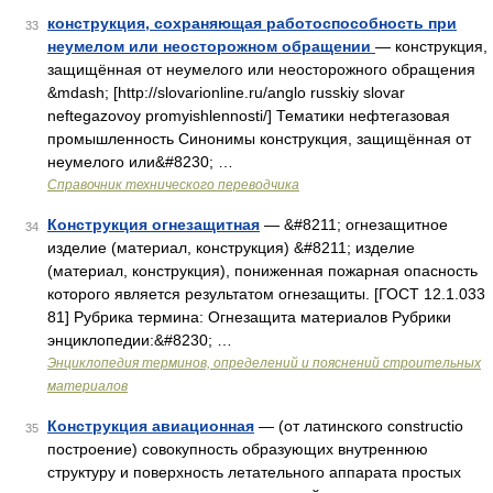
конструкция, сохраняющая работоспособность при
33
неумелом или неосторожном обращении
— конструкция,
защищённая от неумелого или неосторожного обращения
&mdash; [http://slovarionline.ru/anglo russkiy slovar
neftegazovoy promyishlennosti/] Тематики нефтегазовая
промышленность Синонимы конструкция, защищённая от
неумелого или&#8230; …
Справочник технического переводчика
Конструкция огнезащитная
— &#8211; огнезащитное
34
изделие (материал, конструкция) &#8211; изделие
(материал, конструкция), пониженная пожарная опасность
которого является результатом огнезащиты. [ГОСТ 12.1.033
81] Рубрика термина: Огнезащита материалов Рубрики
энциклопедии:&#8230; …
Энциклопедия терминов, определений и пояснений строительных
материалов
Конструкция авиационная
— (от латинского constructio
35
построение) совокупность образующих внутреннюю
структуру и поверхность летательного аппарата простых