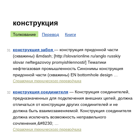
конструкция
Толкование
Перевод
Книги
конструкция забоя
— конструкция придонной части
31
(скважины) &mdash; [http://slovarionline.ru/anglo russkiy
slovar neftegazovoy promyishlennosti/] Тематики
нефтегазовая промышленность Синонимы конструкция
придонной части (скважины) EN bottomhole design …
Справочник технического переводчика
конструкция соединителя
— Конструкция соединителей,
32
предназначенных для подключения внешних цепей, должна
отличаться от конструкции других соединителей и не
должна быть взаимозаменяемой. Конструкция соединителя
должна исключать возможность неправильного
сочленения,&#8230; …
Справочник технического переводчика