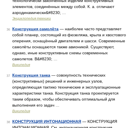
технологически законченных изделий конструктивных
элементов, соединённых между собой. К. а. отличают
аэродинамически&#8230; …
Энциклопедия техники
Конструкция самолёта
— наиболее часто представляет
36
собой планер, состоящий из фюзеляжа, крыла и хвостового
оперения, оснащённый двигателем и шасси. Современные
самолёты оснащаются также авионикой. Существуют,
однако, иные конструктивные схемы современных
самолетов. В&#8230; …
Википедия
Конструкция танка
— совокупность технических
37
(конструктивных) решений и инженерных узлов,
определяющая тактико технические и эксплуатационные
характеристики танка. Конструкция танка проектируется
таким образом, чтобы обеспечивать оптимальный для
выполнения его задач …
Википедия
КОНСТРУКЦИЯ ИНТОНАЦИОННАЯ
— КОНСТРУКЦИЯ
38
ИНТОНАЦИОННАЯ. См. интонационная конструкция …