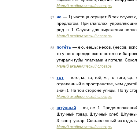
Малый академический словарь
не
— 1) частица отрицат. В тех случаях,
57
предлогом. При глаголах, управляющи
род. п. 1. Служит для выражения полно
Малый академический словарь
поте́ть
— ею, еешь; несов. (несов. вспо
58
то у него прежде всего потело и багро
утирали губы платками и потели. Сокол
Малый академический словарь
тот
— того, м.; та, той, ж.; то, того, ср
59
отдаленный в пространстве, чем другой
знач.). На той стороне улицы. По ту с
Малый академический словарь
шту́чный
— ая, ое. 1. Представляющий
60
Штучный товар. Штучный хлеб. Штучные
3. спец. устар. Составленный из отде
Малый академический словарь