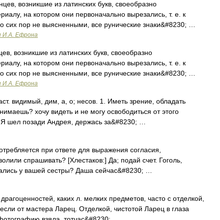
ев, возникшие из латинских букв, своеобразно
иалу, на котором они первоначально вырезались, т. е. к
о сих пор не выясненными, все рунические знаки&#8230; …
и И.А. Ефрона
в, возникшие из латинских букв, своеобразно
иалу, на котором они первоначально вырезались, т. е. к
о сих пор не выясненными, все рунические знаки&#8230; …
и И.А. Ефрона
ст. видимый, дим, а, о; несов. 1. Иметь зрение, обладать
нимаешь? хочу видеть и не могу освободиться от этого
 Я шел позади Андрея, держась за&#8230; …
потребляется при ответе для выражения согласия,
зволили спрашивать? [Хлестаков:] Да; подай счет. Гоголь,
чались у вашей сестры? Даша сейчас&#8230; …
рагоценностей, каких л. мелких предметов, часто с отделкой,
если от мастера Ларец. Отделкой, чистотой Ларец в глаза
 фотографию взяла, тотчас&#8230; …