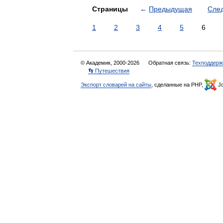
Страницы
←
Предыдущая
Сле
1
2
3
4
5
6
© Академик, 2000-2026
Обратная связь:
Техподдерж
👣 Путешествия
Экспорт словарей на сайты
, сделанные на PHP,
Jo