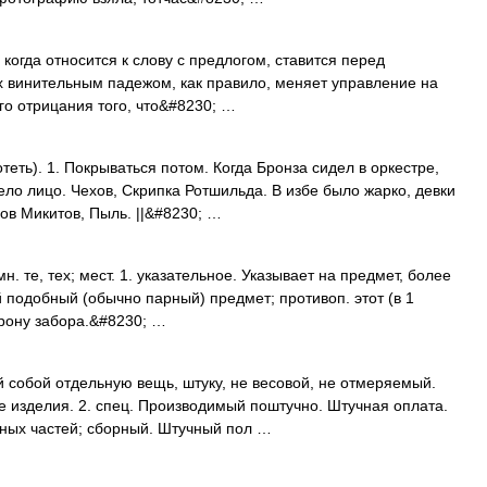
 когда относится к слову с предлогом, ставится перед
х винительным падежом, как правило, меняет управление на
го отрицания того, что&#8230; …
теть). 1. Покрываться потом. Когда Бронза сидел в оркестре,
вело лицо. Чехов, Скрипка Ротшильда. В избе было жарко, девки
ов Микитов, Пыль. ||&#8230; …
.; мн. те, тех; мест. 1. указательное. Указывает на предмет, более
 подобный (обычно парный) предмет; противоп. этот (в 1
торону забора.&#8230; …
 собой отдельную вещь, штуку, не весовой, не отмеряемый.
 изделия. 2. спец. Производимый поштучно. Штучная оплата.
льных частей; сборный. Штучный пол …