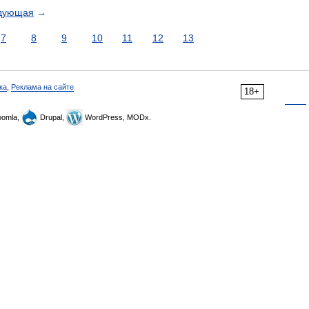
дующая
→
7
8
9
10
11
12
13
ка
,
Реклама на сайте
18+
omla,
Drupal,
WordPress, MODx.