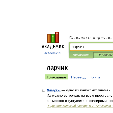
Словари и энциклоп
academic.ru
Толкования
Переводы
ларчик
Толкование
Перевод
Книги
Ламуты
— одно из тунгусских племен,
51
Их можно встречать на всем пространс
совместно с тунгусами и юкагирами; н
Энциклопедический словарь Ф.А. Брокгауза 