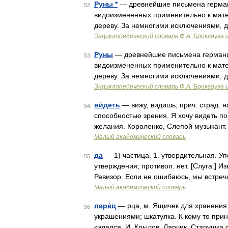
Руны *
— древнейшие письмена германц
52
видоизмененных применительно к матер
дереву. За немногими исключениями, д
Энциклопедический словарь Ф.А. Брокгауза 
Руны
— древнейшие письмена германце
53
видоизмененных применительно к матер
дереву. За немногими исключениями, д
Энциклопедический словарь Ф.А. Брокгауза 
ви́деть
— вижу, видишь; прич. страд. на
54
способностью зрения. Я хочу видеть по
желания. Короленко, Слепой музыкант.
Малый академический словарь
да
— 1) частица. 1. утвердительная. У
55
утверждения; противоп. нет. [Слуга:] И
Ревизор. Если не ошибаюсь, мы встре
Малый академический словарь
ларе́ц
— рца, м. Ящичек для хранения д
56
украшениями; шкатулка. К кому то прин
кидался. И. Крылов, Ларчик. Старушка