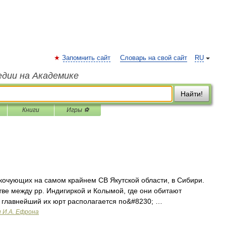
Запомнить сайт
Словарь на свой сайт
RU
едии на Академике
Найти!
Книги
Игры ⚽
 кочующих на самом крайнем СВ Якутской области, в Сибири.
тве между pp. Индигиркой и Колымой, где они обитают
о главнейший их юрт располагается по&#8230; …
и И.А. Ефрона