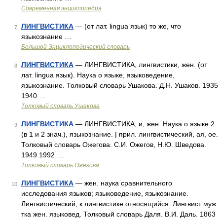
Современная энциклопедия
ЛИНГВИСТИКА
— (от лат. lingua язык) то же, что
7
языкознание …
Большой Энциклопедический словарь
ЛИНГВИСТИКА
— ЛИНГВИСТИКА, лингвистики, жен. (от
8
лат. lingua язык). Наука о языке, языковедение,
языкознание. Толковый словарь Ушакова. Д.Н. Ушаков. 1935
1940 …
Толковый словарь Ушакова
ЛИНГВИСТИКА
— ЛИНГВИСТИКА, и, жен. Наука о языке 2
9
(в 1 и 2 знач.), языкознание. | прил. лингвистический, ая, ое.
Толковый словарь Ожегова. С.И. Ожегов, Н.Ю. Шведова.
1949 1992 …
Толковый словарь Ожегова
ЛИНГВИСТИКА
— жен. наука сравнительного
10
исследования языков; языковедение, языкознание.
Лингвистический, к лингвистике относящийся. Лингвист муж.
тка жен. языковед. Толковый словарь Даля. В.И. Даль. 1863