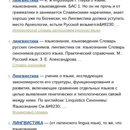
лингвистика
— и, ж linguistique f. Наука о языке;
3
языкознание, языковедение. БАС 1. Но он не прочь и от
грамматики и занимается Славянскими наречиями, знает
хорошо уже по Богемски; но Лингвистика должна уступить
место Археологии, естьли Русской возьмется&#8230; …
Исторический словарь галлицизмов русского языка
лингвистика
— языкознание, языковедение Словарь
4
русских синонимов. лингвистика см. языкознание Словарь
синонимов русского языка. Практический справочник. М.:
Русский язык. З. Е. Александрова …
Словарь синонимов
Лингвистика
— учение о языке, исследующее
5
закономерности его структуры, функционирования и
развития, включающее сравнение отдельных языков с
целью выявления генетических и типологических связей
между ними. По английски: Linquistics Синонимы:
Языкознание См.&#8230; …
Финансовый словарь
ЛИНГВИСТИКА
— (от латинского lingua язык), то же, что
6
языкознание …