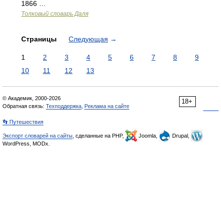
1866 …
Толковый словарь Даля
Страницы
Следующая
→
1
2
3
4
5
6
7
8
9
10
11
12
13
© Академик, 2000-2026
18+
Обратная связь:
Техподдержка
,
Реклама на сайте
👣 Путешествия
Экспорт словарей на сайты
, сделанные на PHP,
Joomla,
Drupal,
WordPress, MODx.