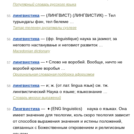
Популярный словарь русского языка
лингвистика
— (ЛИНГВИСТ) (ЛИНГВИСТИК) – Тел
55
турындагы фән, тел белеме …
Татар теленең аңлатмалы сүзлеге
лингвистика
— (фр. linguistique) наука за јазикот, за
56
неговото настанување и неговиот развиток …
Macedonian dictionary
лингвистика
— • Слово не воробей. Вообще, ничто не
57
воробей кроме воробья …
Оригинальная словарная подборка афоризмов
лингвистика
— и; ж. (от лат. lingua язык) см. тж.
58
лингвистический Наука о языке; языкознание …
Словарь многих выражений
Лингвистика
— ♦ (ENG linguistics) наука о языках. Она
59
имеет значение для теологии, коль скоро теология зависит
от способов выражения значения и истины положений,
связанных с Божественным откровением и религиозным
опытом …