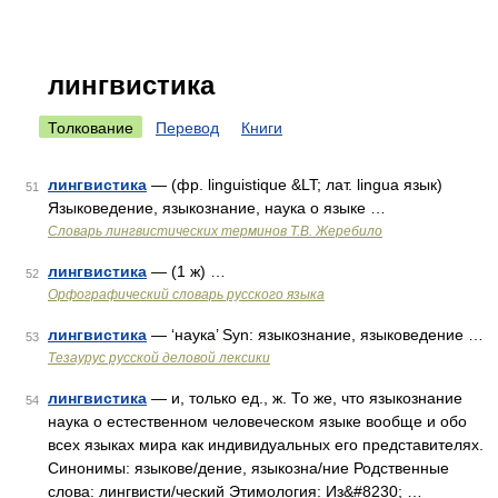
лингвистика
Толкование
Перевод
Книги
лингвистика
— (фр. linguistique &LT; лат. lingua язык)
51
Языковедение, языкознание, наука о языке …
Словарь лингвистических терминов Т.В. Жеребило
лингвистика
— (1 ж) …
52
Орфографический словарь русского языка
лингвистика
— ‘наука’ Syn: языкознание, языковедение …
53
Тезаурус русской деловой лексики
лингвистика
— и, только ед., ж. То же, что языкознание
54
наука о естественном человеческом языке вообще и обо
всех языках мира как индивидуальных его представителях.
Синонимы: языкове/дение, языкозна/ние Родственные
слова: лингвисти/ческий Этимология: Из&#8230; …