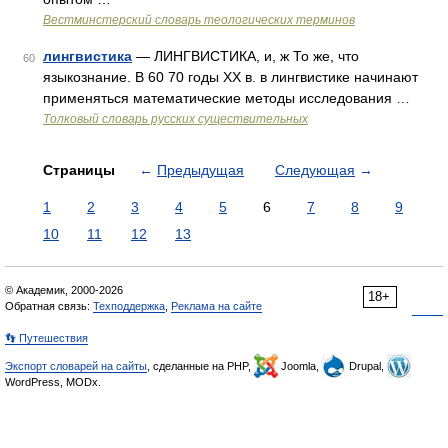
Вестминстерский словарь теологических терминов
лингвистика
— ЛИНГВИСТИКА, и, ж То же, что
60
языкознание. В 60 70 годы XX в. в лингвистике начинают
применяться математические методы исследования …
Толковый словарь русских существительных
Страницы
←
Предыдущая
Следующая
→
1
2
3
4
5
6
7
8
9
10
11
12
13
© Академик, 2000-2026
18+
Обратная связь:
Техподдержка
,
Реклама на сайте
👣 Путешествия
Экспорт словарей на сайты
, сделанные на PHP,
Joomla,
Drupal,
WordPress, MODx.