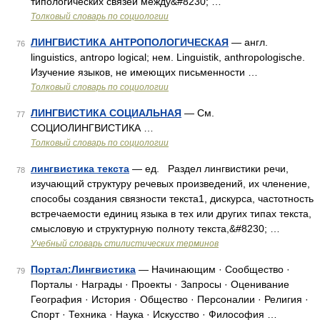
типологических связей между&#8230; …
Толковый словарь по социологии
ЛИНГВИСТИКА АНТРОПОЛОГИЧЕСКАЯ
— англ.
76
linguistics, antropo logical; нем. Linguistik, anthropologische.
Изучение языков, не имеющих письменности …
Толковый словарь по социологии
ЛИНГВИСТИКА СОЦИАЛЬНАЯ
— См.
77
СОЦИОЛИНГВИСТИКА …
Толковый словарь по социологии
лингвистика текста
— ед. Раздел лингвистики речи,
78
изучающий структуру речевых произведений, их членение,
способы создания связности текста1, дискурса, частотность
встречаемости единиц языка в тех или других типах текста,
смысловую и структурную полноту текста,&#8230; …
Учебный словарь стилистических терминов
Портал:Лингвистика
— Начинающим · Сообщество ·
79
Порталы · Награды · Проекты · Запросы · Оценивание
География · История · Общество · Персоналии · Религия ·
Спорт · Техника · Наука · Искусство · Философия …