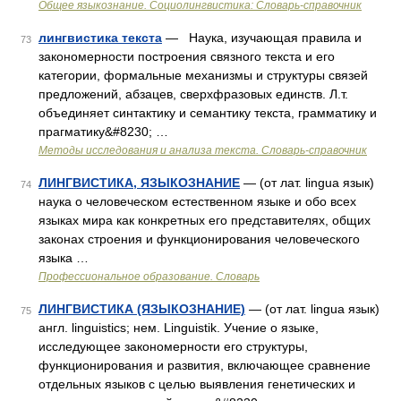
Общее языкознание. Социолингвистика: Словарь-справочник
лингвистика текста
— Наука, изучающая правила и
73
закономерности построения связного текста и его
категории, формальные механизмы и структуры связей
предложений, абзацев, сверхфразовых единств. Л.т.
объединяет синтактику и семантику текста, грамматику и
прагматику&#8230; …
Методы исследования и анализа текста. Словарь-справочник
ЛИНГВИСТИКА, ЯЗЫКОЗНАНИЕ
— (от лат. lingua язык)
74
наука о человеческом естественном языке и обо всех
языках мира как конкретных его представителях, общих
законах строения и функционирования человеческого
языка …
Профессиональное образование. Словарь
ЛИНГВИСТИКА (ЯЗЫКОЗНАНИЕ)
— (от лат. lingua язык)
75
англ. linguistics; нем. Linguistik. Учение о языке,
исследующее закономерности его структуры,
функционирования и развития, включающее сравнение
отдельных языков с целью выявления генетических и