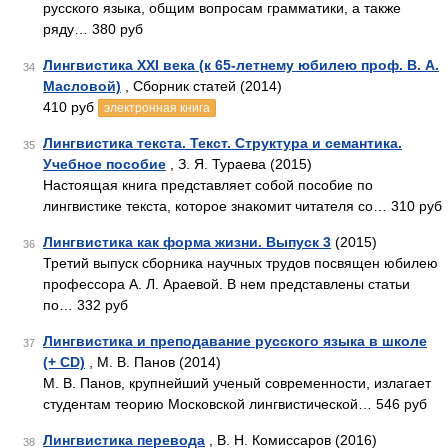
русского языка, общим вопросам грамматики, а также
ряду… 380 руб
Лингвистика XXI века (к 65-летнему юбилею проф. В. А.
34
Масловой)
, Сборник статей (2014)
410 руб
электронная книга
Лингвистика текста. Текст. Структура и семантика.
35
Учебное пособие
, З. Я. Тураева (2015)
Настоящая книга представляет собой пособие по
лингвистике текста, которое знакомит читателя со… 310 руб
Лингвистика как форма жизни. Выпуск 3
(2015)
36
Третий выпуск сборника научных трудов посвящен юбилею
профессора А. Л. Араевой. В нем представлены статьи
по… 332 руб
Лингвистика и преподавание русского языка в школе
37
(+ CD)
, М. В. Панов (2014)
М. В. Панов, крупнейший ученый современности, излагает
студентам теорию Московской лингвистической… 546 руб
Лингвистика перевода
, В. Н. Комиссаров (2016)
38