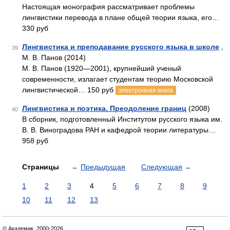
Настоящая монография рассматривает проблемы
лингвистики перевода в плане общей теории языка, его…
330 руб
Лингвистика и преподавание русского языка в школе
,
39
М. В. Панов (2014)
М. В. Панов (1920—2001), крупнейший ученый
современности, излагает студентам теорию Московской
лингвистической… 150 руб
электронная книга
Лингвистика и поэтика. Преодоление границ
(2008)
40
В сборник, подготовленный Институтом русского языка им.
В. В. Виноградова РАН и кафедрой теории литературы…
958 руб
Страницы
←
Предыдущая
Следующая
→
1
2
3
4
5
6
7
8
9
10
11
12
13
© Академик, 2000-2026