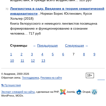
воздействия, и прежде всего воздействия… 520 руб
Лингвистика в саду. Введение в теорию семантической
70
инвариантности
, Норман Борис Юстинович, Куссе
Хольгер (2018)
Книга белорусского и немецкого лингвистов посвящена
формированию и функционированию в сознании
человека… 717 руб
Страницы
←
Предыдущая
Следующая
→
1
2
3
4
5
6
7
8
9
10
11
12
13
© Академик, 2000-2026
18+
Обратная связь:
Техподдержка
,
Реклама на сайте
👣 Путешествия
Экспорт словарей на сайты
, сделанные на PHP,
Joomla,
Drupal,
WordPress, MODx.