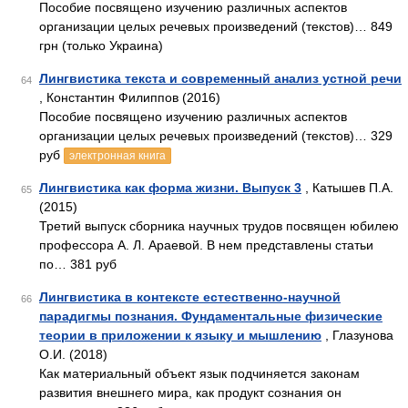
Пособие посвящено изучению различных аспектов
организации целых речевых произведений (текстов)… 849
грн (только Украина)
Лингвистика текста и современный анализ устной речи
64
, Константин Филиппов (2016)
Пособие посвящено изучению различных аспектов
организации целых речевых произведений (текстов)… 329
руб
электронная книга
Лингвистика как форма жизни. Выпуск 3
, Катышев П.А.
65
(2015)
Третий выпуск сборника научных трудов посвящен юбилею
профессора А. Л. Араевой. В нем представлены статьи
по… 381 руб
Лингвистика в контексте естественно-научной
66
парадигмы познания. Фундаментальные физические
теории в приложении к языку и мышлению
, Глазунова
О.И. (2018)
Как материальный объект язык подчиняется законам
развития внешнего мира, как продукт сознания он