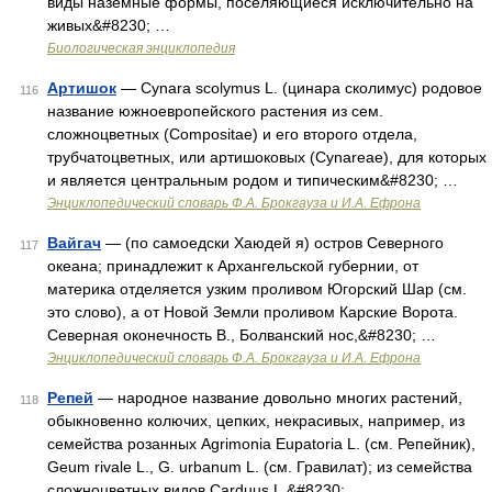
виды наземные формы, поселяющиеся исключительно на
живых&#8230; …
Биологическая энциклопедия
Артишок
— Cynara scolymus L. (цинара сколимус) родовое
116
название южноевропейского растения из сем.
сложноцветных (Compositae) и его второго отдела,
трубчатоцветных, или артишоковых (Cynareae), для которых
и является центральным родом и типическим&#8230; …
Энциклопедический словарь Ф.А. Брокгауза и И.А. Ефрона
Вайгач
— (по самоедски Хаюдей я) остров Северного
117
океана; принадлежит к Архангельской губернии, от
материка отделяется узким проливом Югорский Шар (см.
это слово), а от Новой Земли проливом Карские Ворота.
Северная оконечность В., Болванский нос,&#8230; …
Энциклопедический словарь Ф.А. Брокгауза и И.А. Ефрона
Репей
— народное название довольно многих растений,
118
обыкновенно колючих, цепких, некрасивых, например, из
семейства розанных Agrimonia Eupatoria L. (см. Репейник),
Geum rivale L., G. urbanum L. (см. Гравилат); из семейства
сложноцветных видов Carduus L.&#8230; …