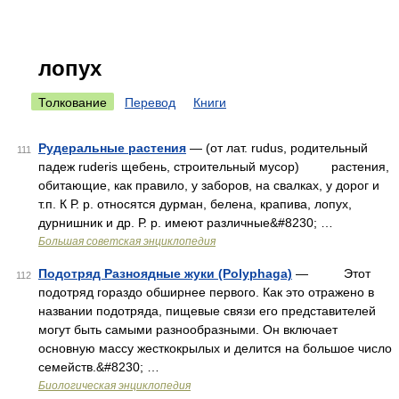
лопух
Толкование
Перевод
Книги
Рудеральные растения
— (от лат. rudus, родительный
111
падеж ruderis щебень, строительный мусор) растения,
обитающие, как правило, у заборов, на свалках, у дорог и
т.п. К Р. р. относятся дурман, белена, крапива, лопух,
дурнишник и др. Р. р. имеют различные&#8230; …
Большая советская энциклопедия
Подотряд Разноядные жуки (Polyphaga)
— Этот
112
подотряд гораздо обширнее первого. Как это отражено в
названии подотряда, пищевые связи его представителей
могут быть самыми разнообразными. Он включает
основную массу жесткокрылых и делится на большое число
семейств.&#8230; …
Биологическая энциклопедия