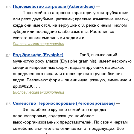
Подсемейство астровые (Asteroideae)
—
113
Подсемейство астровых характеризуется трубчатыми
или реже двугубыми цветками; краевые язычковые цветки,
когда они имеются, на верхушке с 3, реже с иным числом
зубцов или последние слабо заметны. Растения со
схизогенными смоляными ходами и …
Биологическая энциклопедия
Род Эризифе (Erysiphe)
— Гриб, вызывающий
114
мучнистую росу злаков (Erysiphe graminis), имеет несколько
специализированных форм, паразитирующих на злаках
определенного вида или относящихся к группе близких
видов. Различают формы пшеничную, ржаную, ячменную и
др.&#8230; …
Биологическая энциклопедия
Семейство Пероноспоровые (Peronosporaceae)
—
115
Это наиболее крупное семейство порядка
пероноспоровых, содержащее наиболее
высокоорганизованных представителей. По своим чертам
семейство значительно отличается от предыдущих. Все