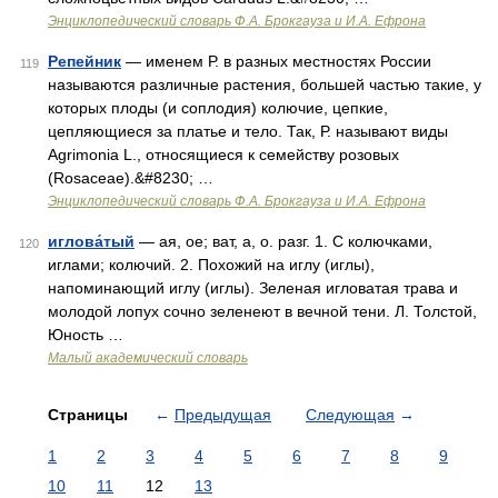
Энциклопедический словарь Ф.А. Брокгауза и И.А. Ефрона
Репейник
— именем Р. в разных местностях России
119
называются различные растения, большей частью такие, у
которых плоды (и соплодия) колючие, цепкие,
цепляющиеся за платье и тело. Так, Р. называют виды
Agrimonia L., относящиеся к семейству розовых
(Rosaceae).&#8230; …
Энциклопедический словарь Ф.А. Брокгауза и И.А. Ефрона
иглова́тый
— ая, ое; ват, а, о. разг. 1. С колючками,
120
иглами; колючий. 2. Похожий на иглу (иглы),
напоминающий иглу (иглы). Зеленая игловатая трава и
молодой лопух сочно зеленеют в вечной тени. Л. Толстой,
Юность …
Малый академический словарь
Страницы
←
Предыдущая
Следующая
→
1
2
3
4
5
6
7
8
9
10
11
12
13