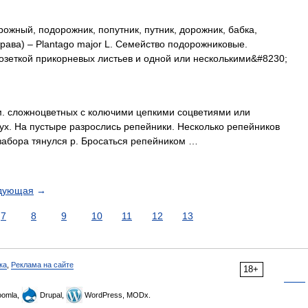
ожный, подорожник, попутник, путник, дорожник, бабка,
трава) – Plantago major L. Семейство подорожниковые.
озеткой прикорневых листьев и одной или несколькими&#8230;
м. сложноцветных с колючими цепкими соцветиями или
пух. На пустыре разрослись репейники. Несколько репейников
 забора тянулся р. Бросаться репейником …
дующая
→
7
8
9
10
11
12
13
ка
,
Реклама на сайте
18+
omla,
Drupal,
WordPress, MODx.