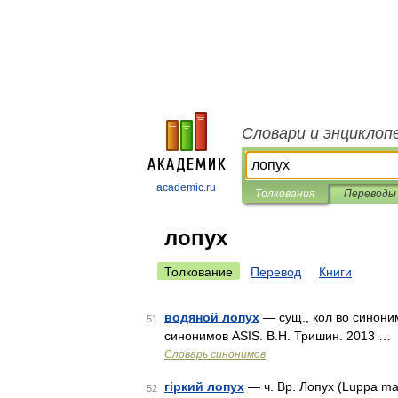
Словари и энциклоп
academic.ru
Толкования
Переводы
лопух
Толкование
Перевод
Книги
водяной лопух
— сущ., кол во синоним
51
синонимов ASIS. В.Н. Тришин. 2013 …
Словарь синонимов
гіркий лопух
— ч. Вр. Лопух (Luppa ma
52