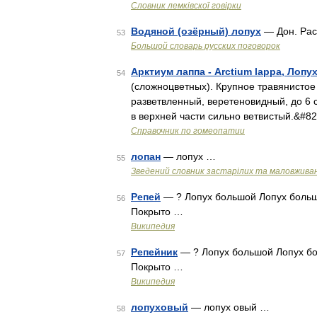
Словник лемківскої говірки
Водяной (озёрный) лопух
— Дон. Рас
53
Большой словарь русских поговорок
Арктиум лаппа - Arctium lappa, Лоп
54
(сложноцветных). Крупное травянистое
разветвленный, веретеновидный, до 6 
в верхней части сильно ветвистый.&#8
Справочник по гомеопатии
лопан
— лопух …
55
Зведений словник застарілих та маловживан
Репей
— ? Лопух большой Лопух больш
56
Покрыто …
Википедия
Репейник
— ? Лопух большой Лопух бо
57
Покрыто …
Википедия
лопуховый
— лопух овый …
58