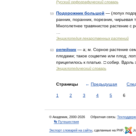
Русский орфографический словарь
Подорожник большой
— (лопух подор
59
ранник, поранник, порезник, чирьевая 
Многолетнее травянистое растение с р
…
Энциклопедия лекарственных растений
репейник
— а; м. Сорное растение се
60
плодами; такое соцветие или плод; ло
прицепилось к платью. □ собир. Вдоль
Энциклопедический словарь
Страницы
←
Предыдущая
Сле
1
2
3
4
5
6
© Академик, 2000-2026
Обратная связь:
Техподдерж
👣 Путешествия
Экспорт словарей на сайты
, сделанные на PHP,
Jo