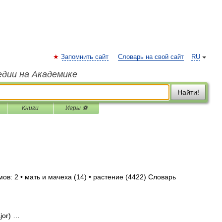
Запомнить сайт
Словарь на свой сайт
RU
едии на Академике
Найти!
Книги
Игры ⚽
ов: 2 • мать и мачеха (14) • растение (4422) Словарь
jor) …