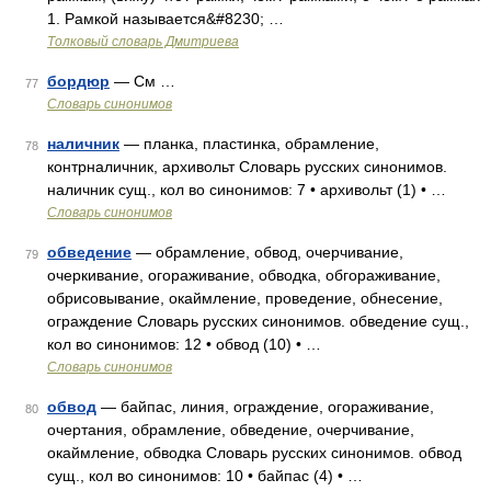
1. Рамкой называется&#8230; …
Толковый словарь Дмитриева
бордюр
— См …
77
Словарь синонимов
наличник
— планка, пластинка, обрамление,
78
контрналичник, архивольт Словарь русских синонимов.
наличник сущ., кол во синонимов: 7 • архивольт (1) • …
Словарь синонимов
обведение
— обрамление, обвод, очерчивание,
79
очеркивание, огораживание, обводка, обгораживание,
обрисовывание, окаймление, проведение, обнесение,
ограждение Словарь русских синонимов. обведение сущ.,
кол во синонимов: 12 • обвод (10) • …
Словарь синонимов
обвод
— байпас, линия, ограждение, огораживание,
80
очертания, обрамление, обведение, очерчивание,
окаймление, обводка Словарь русских синонимов. обвод
сущ., кол во синонимов: 10 • байпас (4) • …