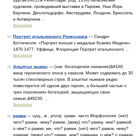
(фр.&#160;Erik Pevernagie; род. 1939) бельгийский
художник, проводивший выставки в Париже, Нью Йорк,
Берлине, Дюссельдорфе, Амстердаме, Лондоне, Брюссель
и Антверпене …
Википедия
Портрет итальянского Ренессанса
— Сандро
74
Боттичелли. «Портрет юноши с медалью Козимо Медичи».
1470 1477. Уффици, Флоренция Портрет итальянского …
Википедия
Алыптыг нымах
— (хак. богатырское сказание)&#160;
75
жанр героического эпоса у хакасов. Может содержать до 30
тысяч стихотворных строк. В алыптыг нымахе редко
повествуется об одном двух героях, а большей частью о
трех поколениях богатырей, защищающих свою
семью,&#8230; …
Википедия
рамка
— сущ., ж., употр. сравн. часто Морфология: (нет)
76
чего? рамки, чему? рамке, (вижу) что? рамку, чем? рамкой,
о чём? о рамке; мн. что? рамки, (нет) чего? рамок, чему?
рамкам, (вижу) что? рамки, чем? рамками, о чём? о рамках