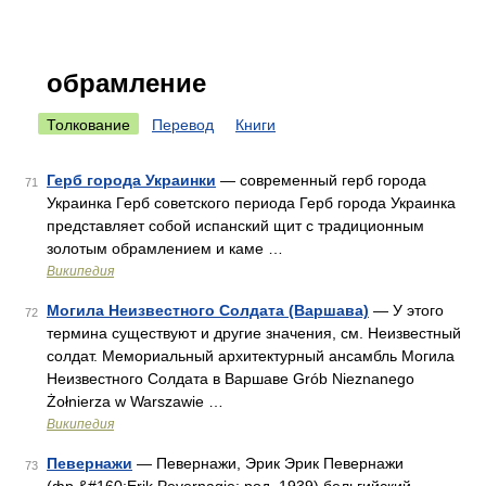
обрамление
Толкование
Перевод
Книги
Герб города Украинки
— современный герб города
71
Украинка Герб советского периода Герб города Украинка
представляет собой испанский щит с традиционным
золотым обрамлением и каме …
Википедия
Могила Неизвестного Солдата (Варшава)
— У этого
72
термина существуют и другие значения, см. Неизвестный
солдат. Мемориальный архитектурный ансамбль Могила
Неизвестного Солдата в Варшаве Grób Nieznanego
Żołnierza w Warszawie …
Википедия
Певернажи
— Певернажи, Эрик Эрик Певернажи
73