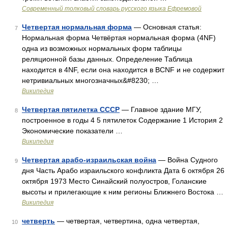
Современный толковый словарь русского языка Ефремовой
Четвертая нормальная форма
— Основная статья:
7
Нормальная форма Четвёртая нормальная форма (4NF)
одна из возможных нормальных форм таблицы
реляционной базы данных. Определение Таблица
находится в 4NF, если она находится в BCNF и не содержит
нетривиальных многозначных&#8230; …
Википедия
Четвертая пятилетка СССР
— Главное здание МГУ,
8
построенное в годы 4 5 пятилеток Содержание 1 История 2
Экономические показатели …
Википедия
Четвертая арабо-израильская война
— Война Судного
9
дня Часть Арабо израильского конфликта Дата 6 октября 26
октября 1973 Место Синайский полуостров, Голанские
высоты и прилегающие к ним регионы Ближнего Востока …
Википедия
четверть
— четвертая, четвертина, одна четвертая,
10