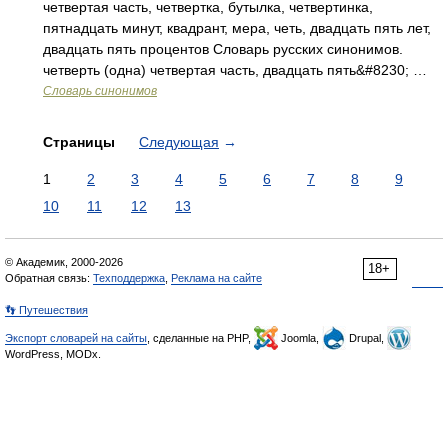
четвертая часть, четвертка, бутылка, четвертинка,
пятнадцать минут, квадрант, мера, четь, двадцать пять лет,
двадцать пять процентов Словарь русских синонимов.
четверть (одна) четвертая часть, двадцать пять&#8230; …
Словарь синонимов
Страницы
Следующая
→
1
2
3
4
5
6
7
8
9
10
11
12
13
© Академик, 2000-2026
18+
Обратная связь:
Техподдержка
,
Реклама на сайте
👣 Путешествия
Экспорт словарей на сайты
, сделанные на PHP,
Joomla,
Drupal,
WordPress, MODx.