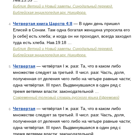
Лев.25:39 …
Библия. Ветхий и Новый заветы. Синодальный перевод.
Библейская энциклопедия арх. Никифора.
Четвертая книга Царств 4:8
— В один день пришел
4
Елисей в Сонам. Там одна богатая женщина упросила его
[к себе] есть хлеба; и когда он ни проходил, всегда заходил
туда есть хлеба. Нав.19:18 …
Библия. Ветхий и Новый заветы. Синодальный перевод.
Библейская энциклопедия арх. Никифора.
Четвертая
— четвёртая I ж. разг. Та, что в каком либо
5
множестве следует за третьей. II числ. разг. Часть, доля,
полученная от деления чего либо на четыре равные части;
одна четвёртая. III прил. Выдвинувшаяся в один ряд с
тремя ветвями власти: законодательной …
Современный толковый словарь русского языка Ефремовой
Четвертая
— четвёртая I ж. разг. Та, что в каком либо
6
множестве следует за третьей. II числ. разг. Часть, доля,
полученная от деления чего либо на четыре равные части;
одна четвёртая. III прил. Выдвинувшаяся в один ряд с
тремя ветвями власти: законодательной …