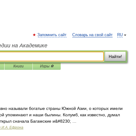
Запомнить сайт
Словарь на свой сайт
RU
едии на Академике
Найти!
Книги
Игры ⚽
авно называли богатые страны Южной Азии, о которых имели
ой упоминают и наши былины. Колумб, как известно, думал
 открыл сначала Багамские и&#8230; …
и И.А. Ефрона