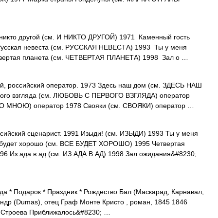
никто другой (см. И НИКТО ДРУГОЙ) 1971 Каменный гость
усская невеста (см. РУССКАЯ НЕВЕСТА) 1993 Ты у меня
вертая планета (см. ЧЕТВЕРТАЯ ПЛАНЕТА) 1998 Зал о …
российский оператор. 1973 Здесь наш дом (см. ЗДЕСЬ НАШ
вого взгляда (см. ЛЮБОВЬ С ПЕРВОГО ВЗГЛЯДА) оператор
А СО МНОЮ) оператор 1978 Свояки (см. СВОЯКИ) оператор …
ийский сценарист. 1991 Изыди! (см. ИЗЫДИ) 1993 Ты у меня
 будет хорошо (см. ВСЕ БУДЕТ ХОРОШО) 1995 Четвертая
6 Из ада в ад (см. ИЗ АДА В АД) 1998 Зал ожидания&#8230;
да * Подарок * Праздник * Рождество Бал (Маскарад, Карнавал,
андр (Dumas), отец Граф Монте Кристо , роман, 1845 1846
В.Строева Приближалось&#8230; …