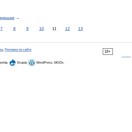
дующая
→
7
8
9
10
11
12
13
ка
,
Реклама на сайте
18+
omla,
Drupal,
WordPress, MODx.