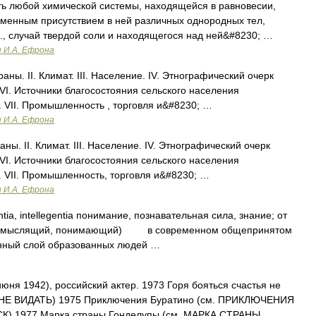
ь любой химической системы, находящейся в равновесии,
еменным присутствием в ней различных однородных тел,
., случай твердой соли и находящегося над ней&#8230; …
и И.А. Ефрона
аны. II. Климат. III. Население. IV. Этнографический очерк
VI. Источники благосостояния сельского населения
. VII. Промышленность , торговля и&#8230; …
и И.А. Ефрона
ны. II. Климат. III. Население. IV. Этнографический очерк
VI. Источники благосостояния сельского населения
. VII. Промышленность, торговля и&#8230; …
и И.А. Ефрона
a, intellegentia понимание, познавательная сила, знание; от
ающий, мыслящий, понимающий) в современном общепринятом
нный слой образованных людей …
июня 1942), российский актер. 1973 Горя бояться счастья не
НЕ ВИДАТЬ) 1975 Приключения Буратино (см. ПРИКЛЮЧЕНИЯ
К) 1977 Марка страны Гонделупы (см. МАРКА СТРАНЫ