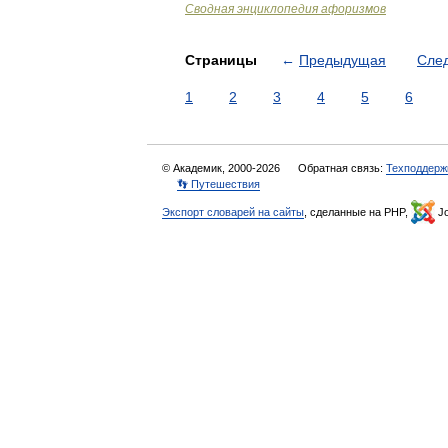
Сводная энциклопедия афоризмов
Страницы
←
Предыдущая
Сле
1
2
3
4
5
6
© Академик, 2000-2026
Обратная связь:
Техподдерж
👣 Путешествия
Экспорт словарей на сайты
, сделанные на PHP,
Jo