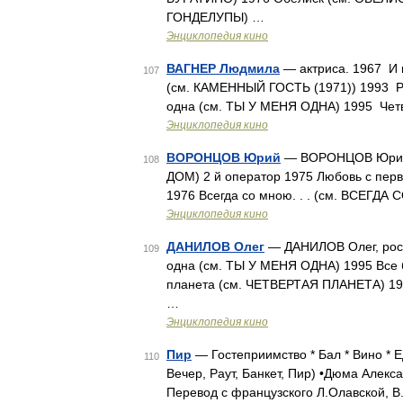
ГОНДЕЛУПЫ) …
Энциклопедия кино
ВАГНЕР Людмила
— актриса. 1967 И 
107
(см. КАМЕННЫЙ ГОСТЬ (1971)) 1993 Р
одна (см. ТЫ У МЕНЯ ОДНА) 1995 Чет
Энциклопедия кино
ВОРОНЦОВ Юрий
— ВОРОНЦОВ Юрий, 
108
ДОМ) 2 й оператор 1975 Любовь с пер
1976 Всегда со мною. . . (см. ВСЕГД
Энциклопедия кино
ДАНИЛОВ Олег
— ДАНИЛОВ Олег, росс
109
одна (см. ТЫ У МЕНЯ ОДНА) 1995 Все
планета (см. ЧЕТВЕРТАЯ ПЛАНЕТА) 199
…
Энциклопедия кино
Пир
— Гостеприимство * Бал * Вино * Е
110
Вечер, Раут, Банкет, Пир) •Дюма Алекс
Перевод с французского Л.Олавской, 