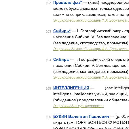
Правило фаз*
— (хим.) неоднородност
102
может обуславливаться только одновр
взаимно соприкасающихся; таков, напр
Энциклопедический словарь Ф.А. Брокгауза 
Сибирь*
— I. Географический очерк стр
103
населения Сибири. V. Землевладение. 
(земледелие, скотоводство, промыслы)
Энциклопедический словарь Ф.А. Брокгауза 
Сибирь
— I. Географический очерк стра
104
населения Сибири. V. Землевладение. 
(земледелие, скотоводство, промыслы)
Энциклопедический словарь Ф.А. Брокгауза 
ИНТЕЛЛИГЕНЦИЯ
— (лат. intelligenti
105
intelligens, intellegens умный, зн
(обыденном) представлении обществе
Энциклопедия культурологии
БУКИН Валентин Павлович
— (р. 01 
106
видать (см. ГОРЯ БОЯТЬСЯ СЧАСТЬЯ 
БУРАТИНО) 1976 Обелиск (см. ОБЕЛИС