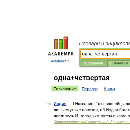
Словари и энциклоп
academic.ru
Толкования
Переводы
одна+четвертая
Толкование
Перевод
Книги
Индия
— I Название. Так европейцы д
101
лишь смутные понятия; об Индеи богат
достигнуть И. западным путем и когда
Энциклопедический словарь Ф.А. Брокгауза 