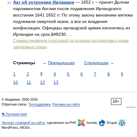
Акт об устроении Ирландии
— 1652 г. – принят Долгим
30
парламентом Англии после подавления Ирландского
восстания 1641 1652 гг. По этому закону виновники мятежа
подлежали смертной казни, а все их владения
конфискации. Офицеры ирландской армии изгонялись из
Ирландии на срок,&#8230; …
Словарь терминов (глоссарий) по истории государства и права
зарубежных стран
Страницы
←
Предыдущая
Следующая
→
1
2
3
4
5
6
7
8
9
10
11
12
13
© Академик, 2000-2026
18+
Обратная связь:
Техподдержка
,
Реклама на сайте
👣 Путешествия
Экспорт словарей на сайты
, сделанные на PHP,
Joomla,
Drupal,
WordPress, MODx.