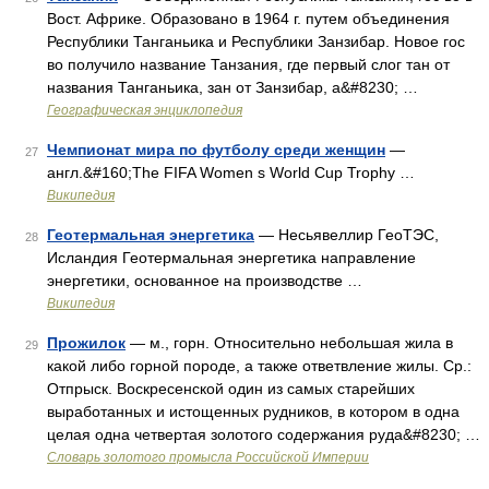
Вост. Африке. Образовано в 1964 г. путем объединения
Республики Танганьика и Республики Занзибар. Новое гос
во получило название Танзания, где первый слог тан от
названия Танганьика, зан от Занзибар, а&#8230; …
Географическая энциклопедия
Чемпионат мира по футболу среди женщин
—
27
англ.&#160;The FIFA Women s World Cup Trophy …
Википедия
Геотермальная энергетика
— Несьявеллир ГеоТЭС,
28
Исландия Геотермальная энергетика направление
энергетики, основанное на производстве …
Википедия
Прожилок
— м., горн. Относительно небольшая жила в
29
какой либо горной породе, а также ответвление жилы. Ср.:
Отпрыск. Воскресенской один из самых старейших
выработанных и истощенных рудников, в котором в одна
целая одна четвертая золотого содержания руда&#8230; …
Словарь золотого промысла Российской Империи