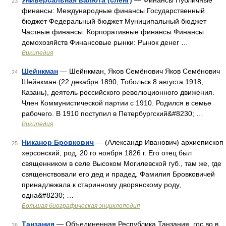
Универсальная валюта (сленг)
— Финансы Публичные
23
финансы: Международные финансы Государственный
бюджет Федеральный бюджет Муниципальный бюджет
Частные финансы: Корпоративные финансы Финансы
домохозяйств Финансовые рынки: Рынок денег …
Википедия
Шейнкман
— Шейнкман, Яков Семёнович Яков Семёнович
24
Шейнкман (22 декабря 1890, Тобольск 8 августа 1918,
Казань), деятель российского революционного движения.
Член Коммунистической партии с 1910. Родился в семье
рабочего. В 1910 поступил в Петербургский&#8230; …
Википедия
Никанор Бровкович
— (Александр Иванович) архиепископ
25
херсонский, род. 20 го ноября 1826 г. Его отец был
священником в селе Высоком Могилевской губ., там же, где
священствовали его дед и прадед. Фамилия Бровковичей
принадлежала к старинному дворянскому роду,
одна&#8230; …
Большая биографическая энциклопедия
Танзания
— Объединенная Республика Танзания, гос во в
26