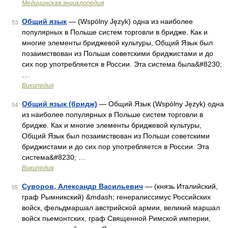
Медицинская энциклопедия
Общий язык
— (Wspólny Język) одна из наиболее
53
популярных в Польше систем торговли в бридже. Как и
многие элементы бриджевой культуры, Общий Язык был
позаимствован из Польши советскими бриджистами и до
сих пор употребляется в России. Эта система была&#8230;
…
Википедия
Общий язык (бридж)
— Общий Язык (Wspólny Język) одна
54
из наиболее популярных в Польше систем торговли в
бридже. Как и многие элементы бриджевой культуры,
Общий Язык был позаимствован из Польши советскими
бриджистами и до сих пор употребляется в России. Эта
система&#8230; …
Википедия
Суворов, Александр Васильевич
— (князь Италийский,
55
граф Рымникский) &mdash; генералиссимус Российских
войск, фельдмаршал австрийской армии, великий маршал
войск пьемонтских, граф Священной Римской империи,