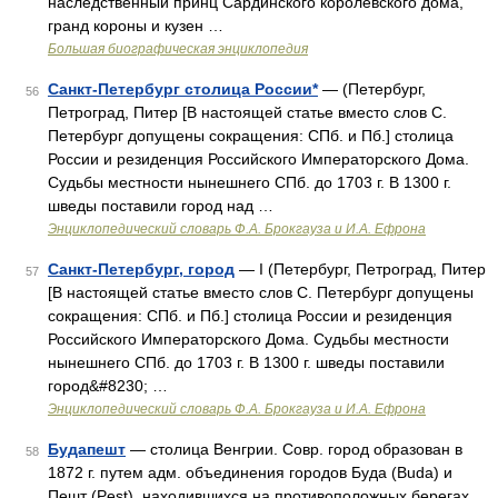
наследственный принц Сардинского королевского дома,
гранд короны и кузен …
Большая биографическая энциклопедия
Санкт-Петербург столица России*
— (Петербург,
56
Петроград, Питер [В настоящей статье вместо слов С.
Петербург допущены сокращения: СПб. и Пб.] столица
России и резиденция Российского Императорского Дома.
Судьбы местности нынешнего СПб. до 1703 г. В 1300 г.
шведы поставили город над …
Энциклопедический словарь Ф.А. Брокгауза и И.А. Ефрона
Санкт-Петербург, город
— I (Петербург, Петроград, Питер
57
[В настоящей статье вместо слов С. Петербург допущены
сокращения: СПб. и Пб.] столица России и резиденция
Российского Императорского Дома. Судьбы местности
нынешнего СПб. до 1703 г. В 1300 г. шведы поставили
город&#8230; …
Энциклопедический словарь Ф.А. Брокгауза и И.А. Ефрона
Будапешт
— столица Венгрии. Совр. город образован в
58
1872 г. путем адм. объединения городов Буда (Buda) и
Пешт (Pest), находившихся на противоположных берегах