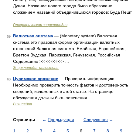
Дуная. Название нового города было образовано
сложением названий объединившихся городов: Буда Пешт
…
Географическая энциклопедия
Валютная система
— (Monetary system) Валютная
59
система это правовая форма организации валютных
отношений Валютная система: Ямайская, Европейская,
Бреттон Вудская, Парижская, Генуэзская, Российская
Содержание >>>>>>>>>> …
Энциклопедия инвестора
Цусимское сражение
— Проверить информацию.
60
Необходимо проверить точность фактов и достоверность
сведений, изложенных в этой статье. На странице
обсуждения должны быть пояснения …
Википедия
Страницы
←
Предыдущая
Следующая
→
1
2
3
4
5
6
7
8
9