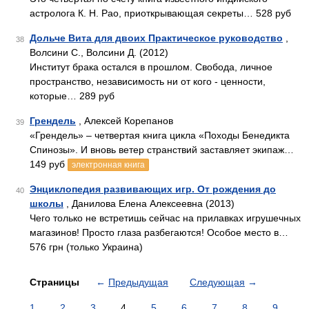
астролога К. Н. Рао, приоткрывающая секреты… 528 руб
Дольче Вита для двоих Практическое руководство
,
38
Волсини С., Волсини Д. (2012)
Институт брака остался в прошлом. Свобода, личное
пространство, независимость ни от кого - ценности,
которые… 289 руб
Грендель
, Алексей Корепанов
39
«Грендель» – четвертая книга цикла «Походы Бенедикта
Спинозы». И вновь ветер странствий заставляет экипаж…
149 руб
электронная книга
Энциклопедия развивающих игр. От рождения до
40
школы
, Данилова Елена Алексеевна (2013)
Чего только не встретишь сейчас на прилавках игрушечных
магазинов! Просто глаза разбегаются! Особое место в…
576 грн (только Украина)
Страницы
←
Предыдущая
Следующая
→
1
2
3
4
5
6
7
8
9