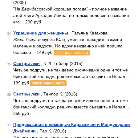
(2008)
"На Дерибасовской хорошая погода" - полное название
этой книги Аркадия Инина, но только половина названия
его… 200 руб
Украшение для женщины
, Татьяна Казакова
34
Жила-была девушка Юля, умевшая находить в жизни
маленькие радости. Но вдруг нежданно к ней пришло
большое… 149 руб
электронная книга
Сестры лжи
, К. Л. Тейлор (2015)
35
Четыре подруги, не так давно окончившие один и тот же
британский колледж, решили вместе съездить в Непал –…
199 руб
электронная книга
Сестры лжи
, Тейлор К. (2016)
36
Четыре подруги, не так давно окончившие один и тот же
британский колледж, решили вместе съездить в Непал …
350 руб
Предсказание с помощью Каракамши и Мандук даши
37
Джаймини
, Рао К. (2016)
Это четвертая по счету книга известного индийского