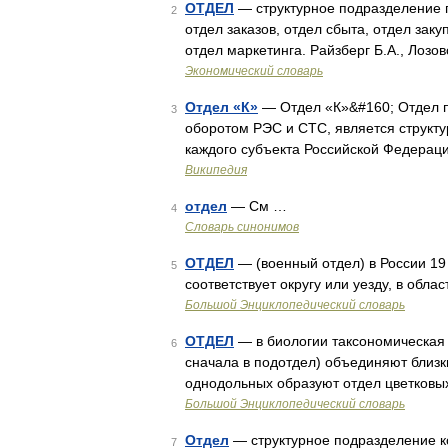
ОТДЕЛ
— структурное подразделение п
2
отдел заказов, отдел сбыта, отдел заку
отдел маркетинга. Райзберг Б.А., Лозо
Экономический словарь
Отдел «К»
— Отдел «К»&#160; Отдел п
3
оборотом РЭС и СТС, является струк
каждого субъекта Российской Федераци
Википедия
отдел
— См …
4
Словарь синонимов
ОТДЕЛ
— (военный отдел) в России 19
5
соответствует округу или уезду, в обла
Большой Энциклопедический словарь
ОТДЕЛ
— в биологии таксономическая к
6
сначала в подотдел) объединяют близк
однодольных образуют отдел цветковых
Большой Энциклопедический словарь
Отдел
— структурное подразделение ко
7