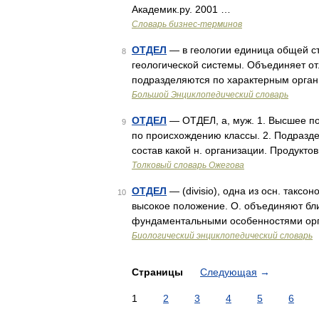
Академик.ру. 2001 …
Словарь бизнес-терминов
ОТДЕЛ
— в геологии единица общей с
8
геологической системы. Объединяет от
подразделяются по характерным орган
Большой Энциклопедический словарь
ОТДЕЛ
— ОТДЕЛ, а, муж. 1. Высшее п
9
по происхождению классы. 2. Подразд
состав какой н. организации. Продукто
Толковый словарь Ожегова
ОТДЕЛ
— (divisio), одна из осн. такс
10
высокое положение. О. объединяют бли
фундаментальными особенностями орган
Биологический энциклопедический словарь
Страницы
Следующая
→
1
2
3
4
5
6