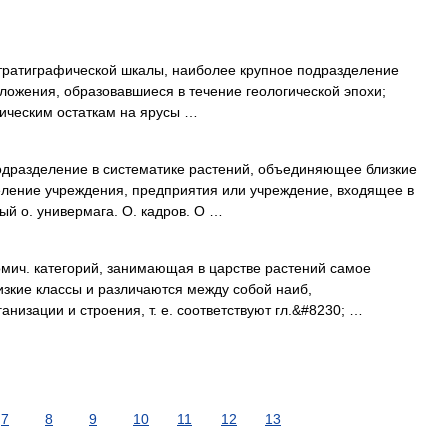
тратиграфической шкалы, наиболее крупное подразделение
ложения, образовавшиеся в течение геологической эпохи;
ическим остаткам на ярусы …
одразделение в систематике растений, объединяющее близкие
еление учреждения, предприятия или учреждение, входящее в
вый о. универмага. О. кадров. О …
ономич. категорий, занимающая в царстве растений самое
зкие классы и различаются между собой наиб,
изации и строения, т. е. соответствуют гл.&#8230; …
7
8
9
10
11
12
13