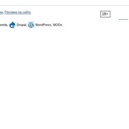
ка
,
Реклама на сайте
18+
omla,
Drupal,
WordPress, MODx.