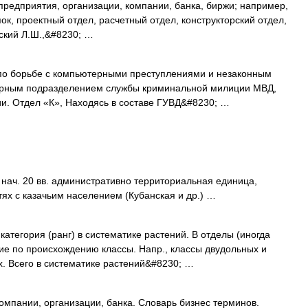
редприятия, организации, компании, банка, биржи; например,
пок, проектный отдел, расчетный отдел, конструкторский отдел,
вский Л.Ш.,&#8230; …
о борьбе с компьютерными преступлениями и незаконным
турным подразделением службы криминальной милиции МВД,
и. Отдел «К», Находясь в составе ГУВД&#8230; …
 нач. 20 вв. административно территориальная единица,
стях с казачьим населением (Кубанская и др.) …
атегория (ранг) в систематике растений. В отделы (иногда
ие по происхождению классы. Напр., классы двудольных и
. Всего в систематике растений&#8230; …
мпании, организации, банка. Словарь бизнес терминов.