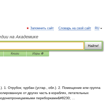
Запомнить сайт
Словарь на свой сайт
RU
едии на Академике
Найти!
Книги
Игры ⚽
). 1. Отрубок; чурбан (устар., обл.). 2. Помещение или группа
лированную от других часть в кораблях, летательных
я водонепроницаемыми переборками&#8230; …