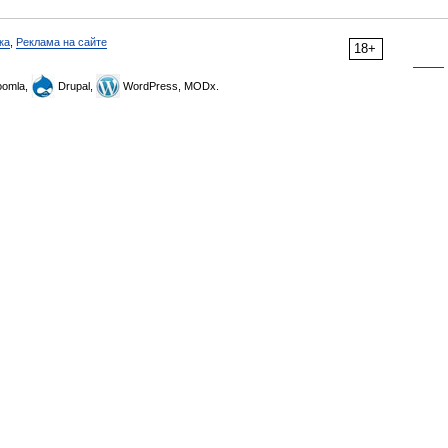
ка
,
Реклама на сайте
18+
omla,
Drupal,
WordPress, MODx.