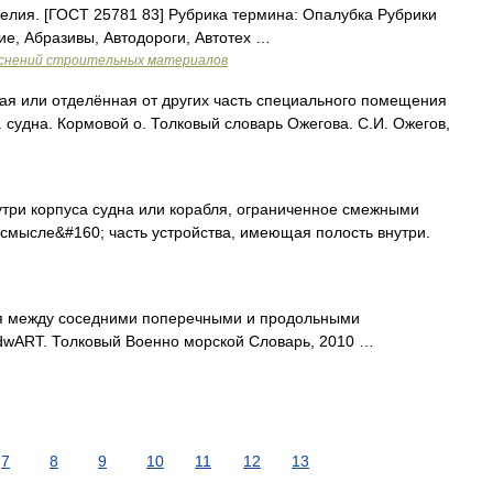
елия. [ГОСТ 25781 83] Рубрика термина: Опалубка Рубрики
е, Абразивы, Автодороги, Автотех …
яснений строительных материалов
я или отделённая от других часть специального помещения
. судна. Кормовой о. Толковый словарь Ожегова. С.И. Ожегов,
три корпуса судна или корабля, ограниченное смежными
смысле&#160; часть устройства, имеющая полость внутри.
я между соседними поперечными и продольными
wART. Толковый Военно морской Словарь, 2010 …
7
8
9
10
11
12
13