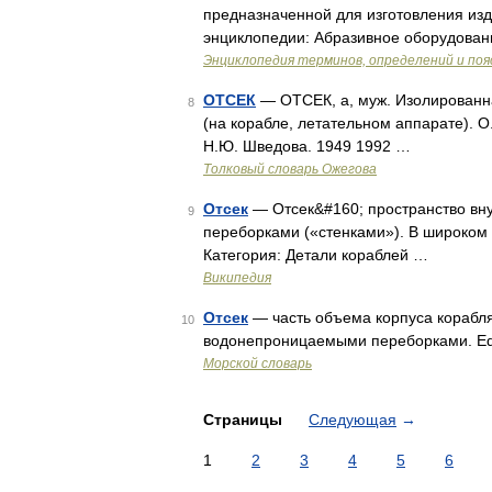
предназначенной для изготовления изд
энциклопедии: Абразивное оборудовани
Энциклопедия терминов, определений и по
ОТСЕК
— ОТСЕК, а, муж. Изолированна
8
(на корабле, летательном аппарате). О
Н.Ю. Шведова. 1949 1992 …
Толковый словарь Ожегова
Отсек
— Отсек&#160; пространство вну
9
переборками («стенками»). В широком 
Категория: Детали кораблей …
Википедия
Отсек
— часть объема корпуса корабл
10
водонепроницаемыми переборками. Ed
Морской словарь
Страницы
Следующая
→
1
2
3
4
5
6