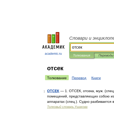
Словари и энциклоп
academic.ru
Толкования
Переводы
отсек
Толкование
Перевод
Книги
ОТСЕК
— 1. ОТСЕК, отсека, муж. (спец.
1
помещений, представляющих собою изо
аппаратах (спец.). Судно разбиваетс
Толковый словарь Ушакова