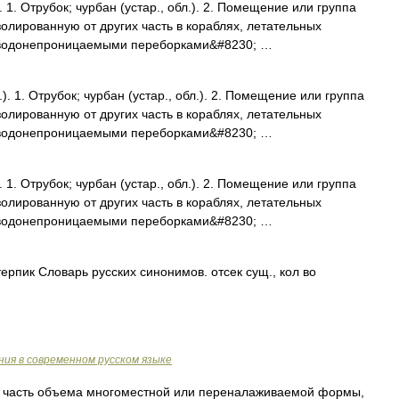
 1. Отрубок; чурбан (устар., обл.). 2. Помещение или группа
лированную от других часть в кораблях, летательных
я водонепроницаемыми переборками&#8230; …
). 1. Отрубок; чурбан (устар., обл.). 2. Помещение или группа
лированную от других часть в кораблях, летательных
я водонепроницаемыми переборками&#8230; …
 1. Отрубок; чурбан (устар., обл.). 2. Помещение или группа
лированную от других часть в кораблях, летательных
я водонепроницаемыми переборками&#8230; …
рпик Словарь русских синонимов. отсек сущ., кол во
ия в современном русском языке
 часть объема многоместной или переналаживаемой формы,