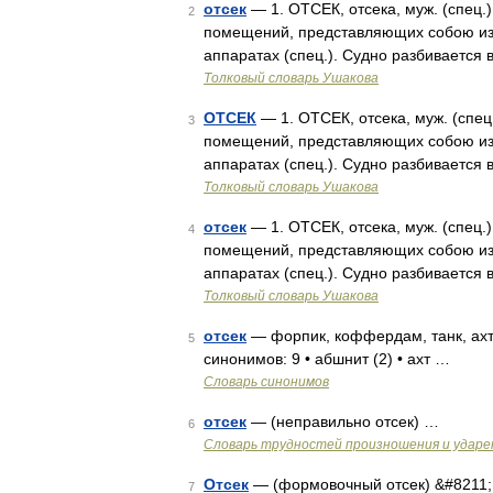
отсек
— 1. ОТСЕК, отсека, муж. (спец.).
2
помещений, представляющих собою изо
аппаратах (спец.). Судно разбиваетс
Толковый словарь Ушакова
ОТСЕК
— 1. ОТСЕК, отсека, муж. (спец.
3
помещений, представляющих собою изо
аппаратах (спец.). Судно разбиваетс
Толковый словарь Ушакова
отсек
— 1. ОТСЕК, отсека, муж. (спец.).
4
помещений, представляющих собою изо
аппаратах (спец.). Судно разбиваетс
Толковый словарь Ушакова
отсек
— форпик, коффердам, танк, ахте
5
синонимов: 9 • абшнит (2) • ахт …
Словарь синонимов
отсек
— (неправильно отсек) …
6
Словарь трудностей произношения и ударен
Отсек
— (формовочный отсек) &#8211;
7