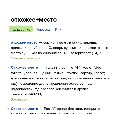
отхожее+место
Толкование
Перевод
Книги
отхожее место
— сортир, туалет, нужник, параша,
1
дристалище, уборная Словарь русских синонимов. отхожее
место сущ., кол во синонимов: 18 • ватерклозет (14) • …
Словарь синонимов
Отхожее место
— Туалет на Боинге 747 Туалет (фр.
2
toilette; уборная, нужник, гальюн, толчок, сортир, клозет,
домик неизвестного архитектора, калоссальная комната и
т.д.) помещение для отправления естественных
надобностей, где расположен унитаз и другие
санитарно&#8230; …
Википедия
Отхожее место
— Разг. Уборная без канализации, с
3