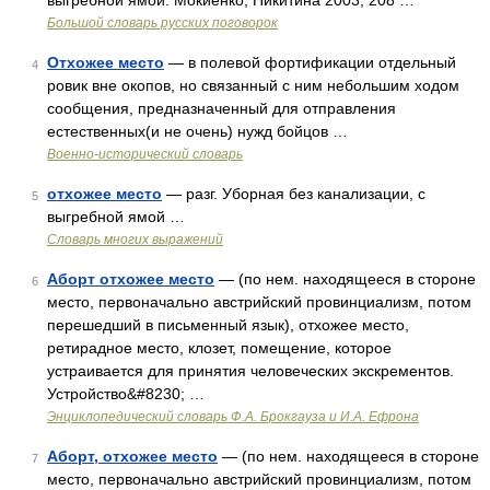
выгребной ямой. Мокиенко, Никитина 2003, 208 …
Большой словарь русских поговорок
Отхожее место
— в полевой фортификации отдельный
4
ровик вне окопов, но связанный с ним небольшим ходом
сообщения, предназначенный для отправления
естественных(и не очень) нужд бойцов …
Военно-исторический словарь
отхожее место
— разг. Уборная без канализации, с
5
выгребной ямой …
Словарь многих выражений
Аборт отхожее место
— (по нем. находящееся в стороне
6
место, первоначально австрийский провинциализм, потом
перешедший в письменный язык), отхожее место,
ретирадное место, клозет, помещение, которое
устраивается для принятия человеческих экскрементов.
Устройство&#8230; …
Энциклопедический словарь Ф.А. Брокгауза и И.А. Ефрона
Аборт, отхожее место
— (по нем. находящееся в стороне
7
место, первоначально австрийский провинциализм, потом