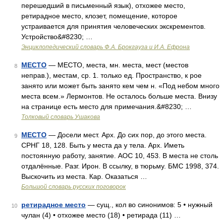
перешедший в письменный язык), отхожее место,
ретирадное место, клозет, помещение, которое
устраивается для принятия человеческих экскрементов.
Устройство&#8230; …
Энциклопедический словарь Ф.А. Брокгауза и И.А. Ефрона
МЕСТО
— МЕСТО, места, мн. места, мест (местов
8
неправ.), местам, ср. 1. только ед. Пространство, к рое
занято или может быть занято кем чем н. «Под небом много
места всем.» Лермонтов. Не осталось больше места. Внизу
на странице есть место для примечания.&#8230; …
Толковый словарь Ушакова
МЕСТО
— Досели мест. Арх. До сих пор, до этого места.
9
СРНГ 18, 128. Быть у места да у тела. Арх. Иметь
постоянную работу, занятие. АОС 10, 453. В места не столь
отдалённые. Разг. Ирон. В ссылку, в тюрьму. БМС 1998, 374.
Выскочить из места. Кар. Оказаться …
Большой словарь русских поговорок
ретирадное место
— сущ., кол во синонимов: 5 • нужный
10
чулан (4) • отхожее место (18) • ретирада (11) …