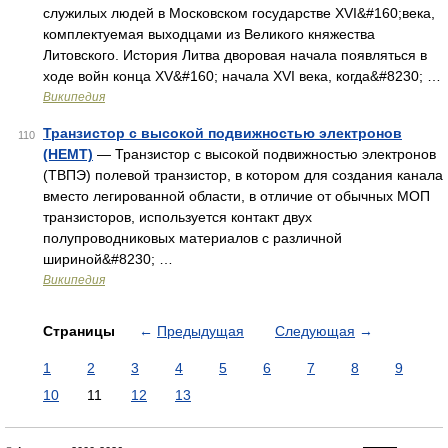
служилых людей в Московском государстве XVI&#160;века,
комплектуемая выходцами из Великого княжества
Литовского. История Литва дворовая начала появляться в
ходе войн конца XV&#160; начала XVI века, когда&#8230; …
Википедия
Транзистор с высокой подвижностью электронов
110
(HEMT)
— Транзистор с высокой подвижностью электронов
(ТВПЭ) полевой транзистор, в котором для создания канала
вместо легированной области, в отличие от обычных МОП
транзисторов, используется контакт двух
полупроводниковых материалов с различной
шириной&#8230; …
Википедия
Страницы
←
Предыдущая
Следующая
→
1
2
3
4
5
6
7
8
9
10
11
12
13