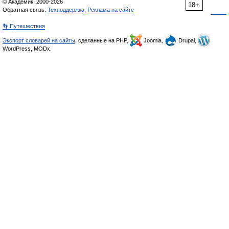
© Академик, 2000-2026
18+
Обратная связь:
Техподдержка
,
Реклама на сайте
👣 Путешествия
Экспорт словарей на сайты
, сделанные на PHP,
Joomla,
Drupal,
WordPress, MODx.