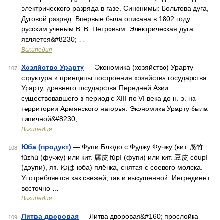
электрического разряда в газе. Синонимы: Вольтова дуга,
Дуговой разряд. Впервые была описана в 1802 году
русским ученым В. В. Петровым. Электрическая дуга
является&#8230; …
Википедия
Хозяйство Урарту
— Экономика (хозяйство) Урарту
107
структура и принципы построения хозяйства государства
Урарту, древнего государства Передней Азии
существовавшего в период с XIII по VI века до н. э. на
территории Армянского нагорья. Экономика Урарту была
типичной&#8230; …
Википедия
Юба (продукт)
— Фупи Блюдо с Фуджу Фучжу (кит. 腐竹
108
fǔzhú (фучжу) или кит. 腐皮 fǔpí (фупи) или кит. 豆皮 dòupí
(доупи), яп. ゆば юба) плёнка, снятая с соевого молока.
Употребляется как свежей, так и высушенной. Ингредиент
восточно …
Википедия
Литва дворовая
— Литва дворовая&#160; прослойка
109