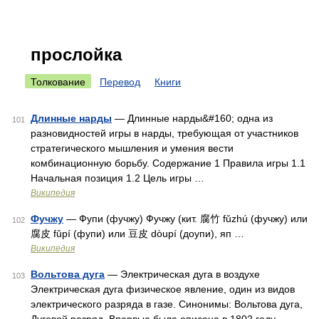
прослойка
Толкование
Перевод
Книги
Длинные нарды
— Длинные нарды&#160; одна из
101
разновидностей игры в нарды, требующая от участников
стратегического мышления и умения вести
комбинационную борьбу. Содержание 1 Правила игры 1.1
Начальная позиция 1.2 Цель игры …
Википедия
Фучжу
— Фупи (фучжу) Фучжу (кит. 腐竹 fǔzhú (фучжу) или
102
腐皮 fǔpí (фупи) или 豆皮 dòupí (доупи), яп …
Википедия
Вольтова дуга
— Электрическая дуга в воздухе
103
Электрическая дуга физическое явление, один из видов
электрического разряда в газе. Синонимы: Вольтова дуга,