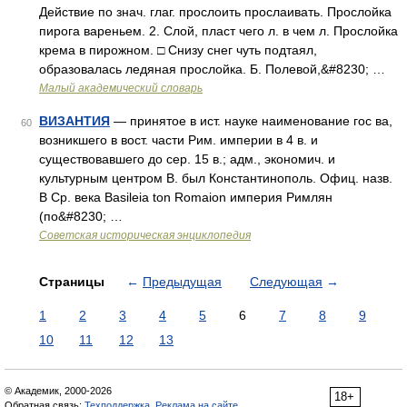
Действие по знач. глаг. прослоить прослаивать. Прослойка
пирога вареньем. 2. Слой, пласт чего л. в чем л. Прослойка
крема в пирожном. □ Снизу снег чуть подтаял,
образовалась ледяная прослойка. Б. Полевой,&#8230; …
Малый академический словарь
ВИЗАНТИЯ
— принятое в ист. науке наименование гос ва,
60
возникшего в вост. части Рим. империи в 4 в. и
существовавшего до сер. 15 в.; адм., экономич. и
культурным центром В. был Константинополь. Офиц. назв.
В Ср. века Basileia ton Romaion империя Римлян
(по&#8230; …
Советская историческая энциклопедия
Страницы
←
Предыдущая
Следующая
→
1
2
3
4
5
6
7
8
9
10
11
12
13
© Академик, 2000-2026
18+
Обратная связь:
Техподдержка
,
Реклама на сайте