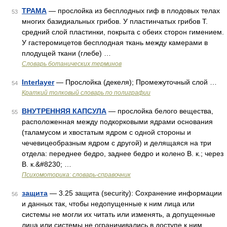
ТРАМА
— прослойка из бесплодных гиф в плодовых телах
53
многих базидиальных грибов. У пластинчатых грибов Т.
средний слой пластинки, покрыта с обеих сторон гимением.
У гастеромицетов бесплодная ткань между камерами в
плодущей ткани (глебе) …
Словарь ботанических терминов
Interlayer
— Прослойка (декеля); Промежуточный слой …
54
Краткий толковый словарь по полиграфии
ВНУТРЕННЯЯ КАПСУЛА
— прослойка белого вещества,
55
расположенная между подкорковыми ядрами основания
(таламусом и хвостатым ядром с одной стороны и
чечевицеобразным ядром с другой) и делящаяся на три
отдела: переднее бедро, заднее бедро и колено В. к.; через
В. к.&#8230; …
Психомоторика: cловарь-справочник
защита
— 3.25 защита (security): Сохранение информации
56
и данных так, чтобы недопущенные к ним лица или
системы не могли их читать или изменять, а допущенные
лица или системы не ограничивались в доступе к ним.