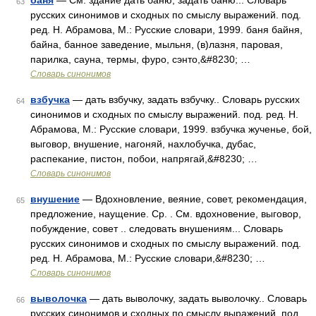
баня
— См. здание дать баню, задать баню... Словарь
63
русских синонимов и сходных по смыслу выражений. под.
ред. Н. Абрамова, М.: Русские словари, 1999. баня байня,
байна, банное заведение, мыльня, (в)лазня, паровая,
парилка, сауна, термы, фуро, сэнто,&#8230; …
Словарь синонимов
взбучка
— дать взбучку, задать взбучку.. Словарь русских
64
синонимов и сходных по смыслу выражений. под. ред. Н.
Абрамова, М.: Русские словари, 1999. взбучка жученье, бой,
выговор, внушение, нагоняй, нахлобучка, дубас,
распекание, пистон, побои, напрягай,&#8230; …
Словарь синонимов
внушение
— Вдохновление, веяние, совет, рекомендация,
65
предложение, наущение. Ср. . См. вдохновение, выговор,
побуждение, совет .. следовать внушениям... Словарь
русских синонимов и сходных по смыслу выражений. под.
ред. Н. Абрамова, М.: Русские словари,&#8230; …
Словарь синонимов
выволочка
— дать выволочку, задать выволочку.. Словарь
66
русских синонимов и сходных по смыслу выражений. под.