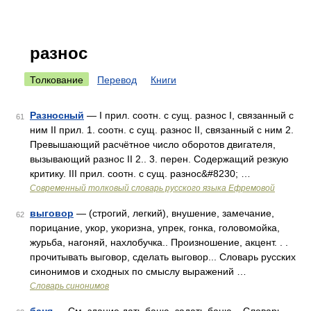
разнос
Толкование
Перевод
Книги
Разносный
— I прил. соотн. с сущ. разнос I, связанный с
61
ним II прил. 1. соотн. с сущ. разнос II, связанный с ним 2.
Превышающий расчётное число оборотов двигателя,
вызывающий разнос II 2.. 3. перен. Содержащий резкую
критику. III прил. соотн. с сущ. разнос&#8230; …
Современный толковый словарь русского языка Ефремовой
выговор
— (строгий, легкий), внушение, замечание,
62
порицание, укор, укоризна, упрек, гонка, головомойка,
журьба, нагоняй, нахлобучка.. Произношение, акцент. . .
прочитывать выговор, сделать выговор... Словарь русских
синонимов и сходных по смыслу выражений …
Словарь синонимов