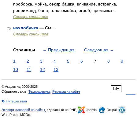
проборка, мойка, секир башка, вливание, встрепка,
реприманд, баня, головомойка, огреб, промывка …
Словарь синонимов
нахлобучка
— См …
70
Словарь синонимов
Страницы
←
Предыдущая
Следующая
→
1
2
3
4
5
6
7
8
9
10
11
12
13
© Академик, 2000-2026
18+
Обратная связь:
Техподдержка
,
Реклама на сайте
👣 Путешествия
Экспорт словарей на сайты
, сделанные на PHP,
Joomla,
Drupal,
WordPress, MODx.