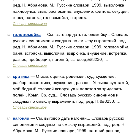
ред. Н. Абрамова, М.: Русские словари, 1999. выволочка
нахлобучка, втык, распекание, внушение, фитиль, секуция,
гонка, нагонка, головомойка, встрепка …
Словарь синонимов
головомойка
— См. выговор дать головомойку... Словарь
67
русских синонимов и сходных по смыслу выражений. под.
ред. Н. Абрамова, М.: Русские словари, 1999. головомойка
баня, встряска, выволочка, вздрючка, внушение, встрепка,
разнос, проборция, нагоняй, выговор,&#8230; …
Словарь синонимов
критика
— Отзыв, оценка, рецензия, суд, суждение,
68
разбор, экспертиза; осуждение, разнос.. Услыша суд такой,
мой бедный соловей вспорхнул и полетел за тридевять
полей . Крыл. Ср. суд... Словарь русских синонимов и
сходных по смыслу выражений. под. ред. Н.&#8230; …
Словарь синонимов
нагоняй
— См. выговор дать нагоняй... Словарь русских
69
синонимов и сходных по смыслу выражений. под. ред. Н.
Абрамова, М.: Русские словари, 1999. нагоняй разнос,