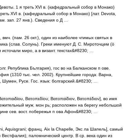
воты. 1 я треть XVI в. (кафедральный собор в Монако)
реть XVI в. (кафедральный собор в Монако) [лат. Devota,
(пам. зап. 27 янв.). Сведения о Д …
, вмч. (пам. 26 окт.), один из наиболее чтимых святых в
ника (слав. Солунь). Греки именуют Д. С. Мироточцем (ὁ
щи источали миро, а в визант. текстах&#8230; …
лг. Република България), гос во на Балканском п ове.
офия (1310 тыс. чел. 2002). Крупнейшие города: Варна,
, Шумен, Русе. Гос. язык: болгарский.&#8230; …
Βατοπαιδίου, Βατοπεδίου; Βατοπαίδιον, Βατοπέδιον], во имя
жительный муж. мон рь; расположен на берегу небольшой
ине сев. вост. побережья п ова Афон&#8230; …
, Aquisgrani; франц. Aix la Chapelle, Экс ла Шапель], самый
н Вестфалия); паломнический центр. В ср. века один из