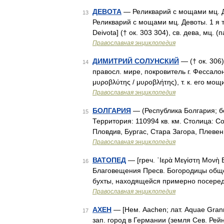
ДЕВОТА
— Реликварий с мощами мц. Де
13
Реликварий с мощами мц. Девоты. 1 я т
Deivota] († ок. 303 304), св. дева, мц. 
Православная энциклопедия
ДИМИТРИЙ СОЛУНСКИЙ
— († ок. 306)
14
правосл. мире, покровитель г. Фессало
μυροβλύτης / μυροβλήτης), т. к. его мо
Православная энциклопедия
БОЛГАРИЯ
— (Республика Болгария; бо
15
Территория: 110994 кв. км. Столица: С
Пловдив, Бургас, Стара Загора, Плевен
Православная энциклопедия
ВАТОПЕД
— [греч. ῾Ιερὰ Μεγίστη Μονὴ 
16
Благовещения Пресв. Богородицы обще
бухты, находящейся примерно посеред
Православная энциклопедия
АХЕН
— [Нем. Aachen; лат. Aquae Granni
17
зап. город в Германии (земля Сев. Рей