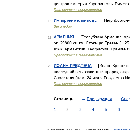
центров империи Каролингов и Римско
Православная энциклопедия
Имперские клейноды
— Нюрнбергские
18
Википедия
АРМЕНИЯ
— [Республика Армения; арм
19
ок. 29800 кв. км. Столица: Ереван (1,2
язык: армянский. География. Граничит
Православная энциклопедия
ИОАНН ПРЕДТЕЧА
— [Иоанн Крестител
20
последний ветхозаветный пророк, отк
Спасителя (пам. 24 июня Рождество Ио
Православная энциклопедия
Страницы
←
Предыдущая
Сле
1
2
3
4
5
6