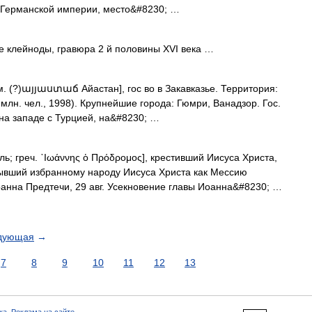
 Германской империи, место&#8230; …
 клейноды, гравюра 2 й половины XVI века …
. (?)այյաստաճ Айастан], гос во в Закавказье. Территория:
5 млн. чел., 1998). Крупнейшие города: Гюмри, Ванадзор. Гос.
 на западе с Турцией, на&#8230; …
ь; греч. ᾿Ιωάννης ὁ Πρόδρομος], крестивший Иисуса Христа,
рывший избранному народу Иисуса Христа как Мессию
анна Предтечи, 29 авг. Усекновение главы Иоанна&#8230; …
дующая
→
7
8
9
10
11
12
13