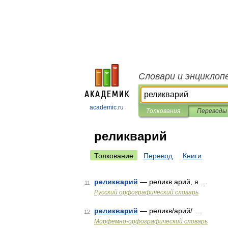
Словари и энциклоп
academic.ru
Толкования
Переводы
реликварий
Толкование
Перевод
Книги
реликварий
— реликв арий, я …
11
Русский орфографический словарь
реликварий
— реликв/арий/ …
12
Морфемно-орфографический словарь