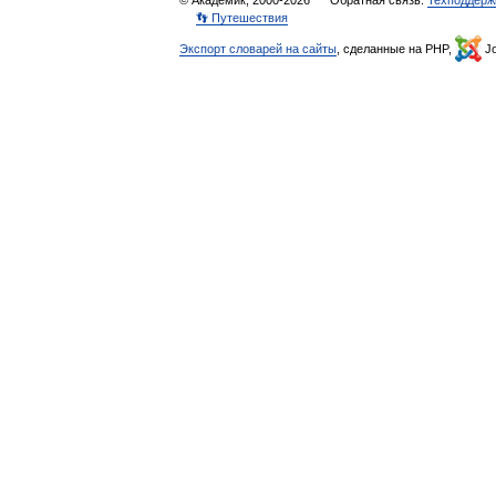
© Академик, 2000-2026
Обратная связь:
Техподдерж
👣 Путешествия
Экспорт словарей на сайты
, сделанные на PHP,
Jo