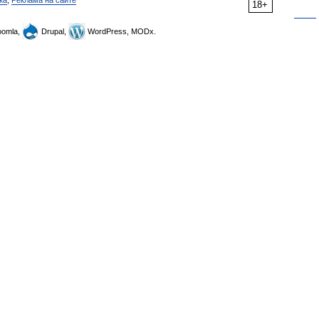
ка
,
Реклама на сайте
18+
omla,
Drupal,
WordPress, MODx.