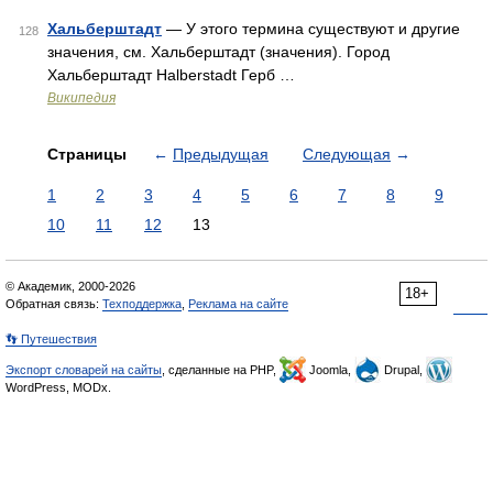
Хальберштадт
— У этого термина существуют и другие
128
значения, см. Хальберштадт (значения). Город
Хальберштадт Halberstadt Герб …
Википедия
Страницы
←
Предыдущая
Следующая
→
1
2
3
4
5
6
7
8
9
10
11
12
13
© Академик, 2000-2026
18+
Обратная связь:
Техподдержка
,
Реклама на сайте
👣 Путешествия
Экспорт словарей на сайты
, сделанные на PHP,
Joomla,
Drupal,
WordPress, MODx.