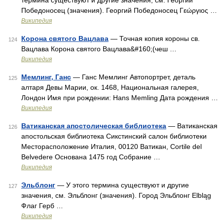
термина существуют и другие значения, см. Георгий
Победоносец (значения). Георгий Победоносец Γεώργιος …
Википедия
Корона святого Вацлава
— Точная копия короны св.
124
Вацлава Корона святого Вацлава&#160;(чеш …
Википедия
Мемлинг, Ганс
— Ганс Мемлинг Автопортрет, деталь
125
алтаря Девы Марии, ок. 1468, Национальная галерея,
Лондон Имя при рождении: Hans Memling Дата рождения …
Википедия
Ватиканская апостолическая библиотека
— Ватиканская
126
апостольская библиотека Сикстинский салон библиотеки
Месторасположение Италия, 00120 Ватикан, Cortile del
Belvedere Основана 1475 год Собрание …
Википедия
Эльблонг
— У этого термина существуют и другие
127
значения, см. Эльблонг (значения). Город Эльблонг Elbląg
Флаг Герб …
Википедия