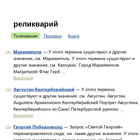
реликварий
Толкование
Перевод
Книги
Мариямполе
— У этого термина существуют и другие
121
значения, см. Мариамполь. У этого термина существуют и
другие значения, см. Капсукас. Город Мариямполе
Marijampolė Флаг Герб …
Википедия
Августин Кентерберийский
— У этого термина
122
существуют и другие значения, см. Августин. Августин
Augustine Архиепископ Кентерберийский Портрет Августина
Кентерберийского из Санкт Петербургской рукопис …
Википедия
Георгий Победоносец
— Запрос «Святой Георгий»
123
перенаправляется сюда; см. также другие значения. У этого