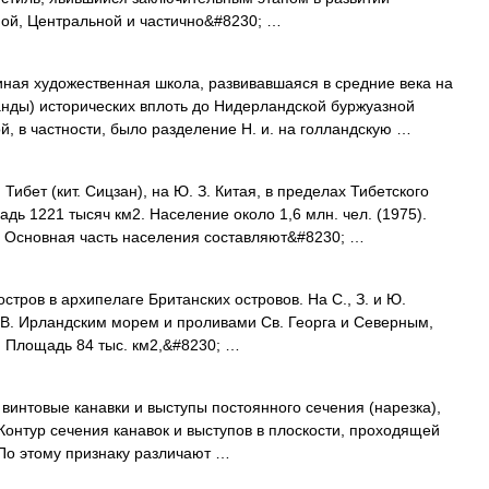
ной, Центральной и частично&#8230; …
художественная школа, развивавшаяся в средние века на
нды) исторических вплоть до Нидерландской буржуазной
й, в частности, было разделение Н. и. на голландскую …
т (кит. Сицзан), на Ю. З. Китая, в пределах Тибетского
адь 1221 тысяч км2. Население около 1,6 млн. чел. (1975).
Основная часть населения составляют&#8230; …
ров в архипелаге Британских островов. На С., З. и Ю.
 В. Ирландским морем и проливами Св. Георга и Северным,
. Площадь 84 тыс. км2,&#8230; …
товые канавки и выступы постоянного сечения (нарезка),
Контур сечения канавок и выступов в плоскости, проходящей
 По этому признаку различают …