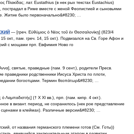
ς Πλακίδας; лат. Еustathius (в нек рых текстах Eustachius)
ент.), пострадал в Риме вместе с женой Феопистией и сыновьями
не. Житие было первоначально&#8230; …
СКИЙ
— [греч. Εὐθύμιος ὁ Νέος τοῦ ἐν Θεσσαλονίκῃ] (823/4
 15 окт., пам. греч. 14, 15 окт.). Подвизался на Св. Горе Афон и
варий с мощами прп. Евфимия Ново го
Αννα], святые, праведные (пам. 9 сент.), родители Пресв.
ские праведники родственники Иисуса Христа по плоти,
предании богоотцами. Термин θεοπάτωρ&#8230; …
ὁ Λαμπαδιστής] († X XI вв.), прп. (пам. кипр. 4 окт.).
ное в визант. период, не сохранилось (нек рое представление
 сценами в клеймах). Различные версии&#8230; …
отский, от названия германского племени готов (См. Готы))
тиль, явившийся заключительным этапом в развитии