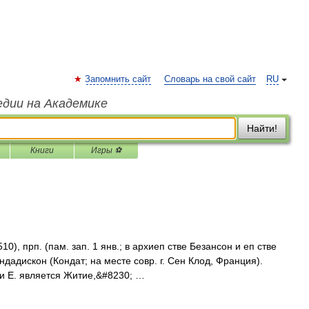
Запомнить сайт
Словарь на свой сайт
RU
едии на Академике
Найти!
Книги
Игры ⚽
510), прп. (пам. зап. 1 янв.; в архиеп стве Безансон и еп стве
ндадискон (Кондат; на месте совр. г. Сен Клод, Франция).
и Е. является Житие,&#8230; …