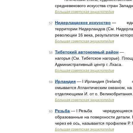
средневекового искусства стран Запад
Большая советская энциклопедия
Нидерландское искусство
— единая 
57
территории Нидерландов (См. Нидерла
революции 16 века, результатом которо
Большая советская энциклопедия
Тибетский автономный район
— Тибе
58
нагорья (См. Тибетское нагорье). Площ
Административный центр г. Лхаса. 
Большая советская энциклопедия
Ирландия
— I Ирландия (Ireland) ост
59
омывается Атлантическим океаном, на
отделяющими И. от о. Великобритания
Большая советская энциклопедия
Резьба
— I Резьба чередующиеся вин
60
образованные на поверхности детали. 
через её ось, называется профилем Р.
Большая советская энциклопедия