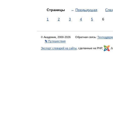
Страницы
←
Предыдущая
Сле
1
2
3
4
5
6
© Академик, 2000-2026
Обратная связь:
Техподдерж
👣 Путешествия
Экспорт словарей на сайты
, сделанные на PHP,
Jo