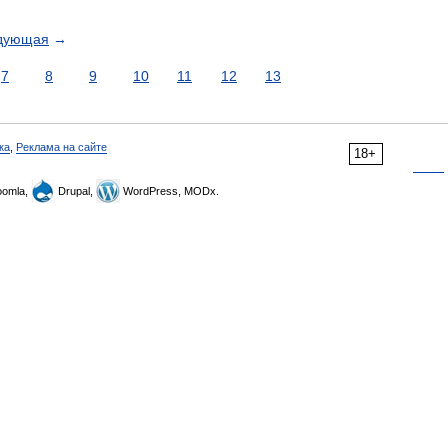
дующая
→
7
8
9
10
11
12
13
ка
,
Реклама на сайте
18+
omla,
Drupal,
WordPress, MODx.