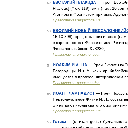
ЕВСТАФИЙ ПЛАКИДА
— [греч. Εὐστάθιο
52
Placidas] († ок. 118), вмч. (пам. 20 с
Агапием и Феопистом при имп. Адриа
Православная энциклопедия
ЕВФИМИЙ НОВЫЙ ФЕССАЛОНИКИЙ
53
15.10.898), прп., столпник и аскет (пам.
в окрестностях г. Фессалоника. Релик
Фессалоникийского&#8230; …
Православная энциклопедия
ИОАКИМ И АННА
— [греч. ᾿Ιωακεμ κα ῎
54
Богородицы. И. и А., как и др. библей
именуются в правосл. литургическом 
Православная энциклопедия
ИОАНН ЛАМПАДИСТ
— [греч. ᾿Ιωάννης 
55
Первоначальное Житие И. Л., составлен
о нем дают иконы святого с житийными
Православная энциклопедия
Готика
— (от итал. gotico, буквально г
56
готический стиль, художественный с