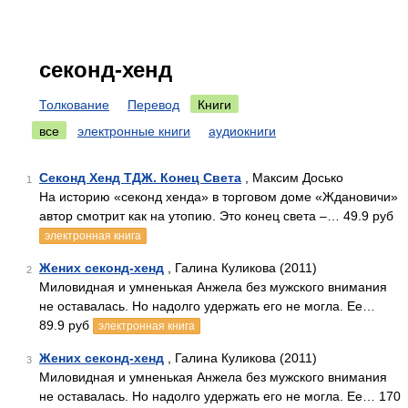
секонд-хенд
Толкование
Перевод
Книги
все
электронные книги
аудиокниги
Секонд Хенд ТДЖ. Конец Света
, Максим Досько
1
На историю «секонд хенда» в торговом доме «Ждановичи»
автор смотрит как на утопию. Это конец света –… 49.9 руб
электронная книга
Жених секонд-хенд
, Галина Куликова (2011)
2
Миловидная и умненькая Анжела без мужского внимания
не оставалась. Но надолго удержать его не могла. Ее…
89.9 руб
электронная книга
Жених секонд-хенд
, Галина Куликова (2011)
3
Миловидная и умненькая Анжела без мужского внимания
не оставалась. Но надолго удержать его не могла. Ее… 170