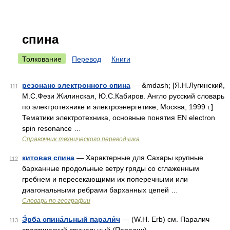
спина
Толкование
Перевод
Книги
резонанс электронного спина
— &mdash; [Я.Н.Лугинский,
111
М.С.Фези Жилинская, Ю.С.Кабиров. Англо русский словарь
по электротехнике и электроэнергетике, Москва, 1999 г.]
Тематики электротехника, основные понятия EN electron
spin resonance …
Справочник технического переводчика
китовая спина
— Характерные для Сахары крупные
112
барханные продольные ветру гряды со сглаженным
гребнем и пересекающими их поперечными или
диагональными ребрами барханных цепей …
Словарь по географии
Э́рба спина́льный парали́ч
— (W.Н. Erb) см. Паралич
113