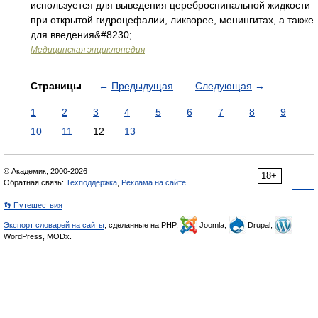
используется для выведения цереброспинальной жидкости
при открытой гидроцефалии, ликворее, менингитах, а также
для введения&#8230; …
Медицинская энциклопедия
Страницы
←
Предыдущая
Следующая
→
1
2
3
4
5
6
7
8
9
10
11
12
13
© Академик, 2000-2026
18+
Обратная связь:
Техподдержка
,
Реклама на сайте
👣 Путешествия
Экспорт словарей на сайты
, сделанные на PHP,
Joomla,
Drupal,
WordPress, MODx.