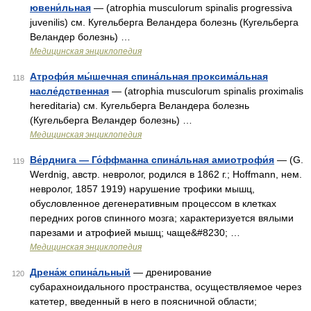
ювени́льная
— (atrophia musculorum spinalis progressiva
juvenilis) см. Кугельберга Веландера болезнь (Кугельберга
Веландер болезнь) …
Медицинская энциклопедия
Атрофи́я мы́шечная спина́льная проксима́льная
118
насле́дственная
— (atrophia musculorum spinalis proximalis
hereditaria) см. Кугельберга Веландера болезнь
(Кугельберга Веландер болезнь) …
Медицинская энциклопедия
Ве́рднига — Го́ффманна спина́льная амиотрофи́я
— (G.
119
Werdnig, австр. невролог, родился в 1862 г.; Hoffmann, нем.
невролог, 1857 1919) нарушение трофики мышц,
обусловленное дегенеративным процессом в клетках
передних рогов спинного мозга; характеризуется вялыми
парезами и атрофией мышц; чаще&#8230; …
Медицинская энциклопедия
Дрена́ж спина́льный
— дренирование
120
субарахноидального пространства, осуществляемое через
катетер, введенный в него в поясничной области;