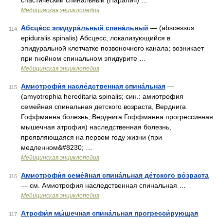
спастический спинальный (Паралич) …
Медицинская энциклопедия
Абсце́сс эпидура́льный спина́льный
— (abscessus
114
epiduralis spinalis) Абсцесс, локализующийся в
эпидуральной клетчатке позвоночного канала; возникает
при гнойном спинальном эпидурите …
Медицинская энциклопедия
Амиотрофи́я насле́дственная спина́льная
—
115
(amyotrophia hereditaria spinalis; син.: амиотрофия
семейная спинальная детского возраста, Верднига
Гоффманна болезнь, Верднига Гоффманна прогрессивная
мышечная атрофия) наследственная болезнь,
проявляющаяся на первом году жизни (при
медленном&#8230; …
Медицинская энциклопедия
Амиотрофи́я семе́йная спина́льная де́тского во́зраста
116
— см. Амиотрофия наследственная спинальная …
Медицинская энциклопедия
Атрофи́я мы́шечная спина́льная прогресси́рующая
117